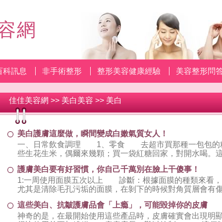
容網
百科訊息
非手術整形
整形美容健康經驗
美容整形問
佳佳美容網
>>
美白美容
>>
美白
美白護膚這麼做，瞬間變成白嫩氣質女人！
一、日常飲食調理 1、零食 去超市買那種一包包的
些生花生米，偶爾來幾顆；買一袋紅糖回家，對開水喝。
饞又補身。 2、早餐 早上一定要
護膚美白要有好習慣，你自己千萬別在臉上干傻事！
1:一周使用面膜五次以上 診斷：根據面膜的種類來看，
尤其是清除毛孔污垢的面膜，在剝下的時候對角質層會有
題：保養過度 2:一天使用洗面乳
這些美白、抗皺護膚品會「上瘾」，可能毀掉你的皮膚
神奇的是，在最開始使用這些產品時，皮膚確實會出現明