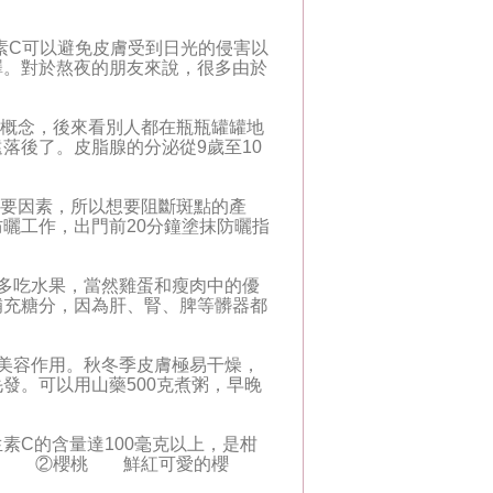
素C可以避免皮膚受到日光的侵害以
澤。對於熬夜的朋友來說，很多由於
的概念，後來看別人都在瓶瓶罐罐地
落後了。皮脂腺的分泌從9歲至10
重要因素，所以想要阻斷斑點的產
曬工作，出門前20分鐘塗抹防曬指
多吃水果，當然雞蛋和瘦肉中的優
補充糖分，因為肝、腎、脾等髒器都
美容作用。秋冬季皮膚極易干燥，
發。可以用山藥500克煮粥，早晚
C的含量達100毫克以上，是柑
之王”。 ②櫻桃 鮮紅可愛的櫻