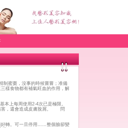
答
精制蜜棗，沒事的時候嘗嘗；准備
這三樣食物都有補氣旺血的作用，解
基本上每周使用2-4次已是極限。
傷害，還會造成皮膚脫屑。 問
顯好轉。可一旦停用……整個臉卻變