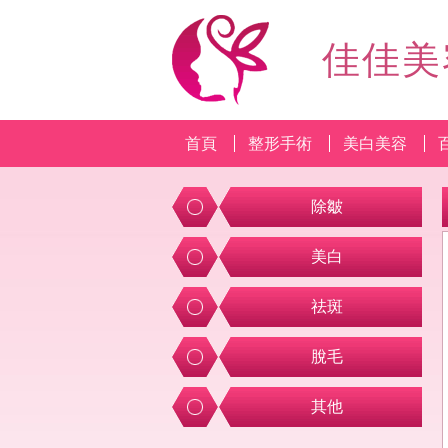
佳佳美
首頁
整形手術
美白美容
除皺
美白
祛斑
脫毛
其他