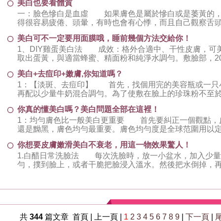
美白也要看體質
一：臉色慘白是血虛 如果膚色是屬於慘白或是萎黃的，
得很容易疲倦、頭暈，有時也會有心悸，而且自己觀察舌
而且舌苔比較薄、白，而且也可以發現平
美白可不一定要用面膜哦，睡前幾個方法交給你！
1、DIY雞蛋美白法 成效：格外合適中、干性皮膚，
取出蛋黃，與適當蜂蜜、精面粉和純淨水調勻。敷臉部，
2、DIY珍珠粉美白法 成效：美
美白+去痘印+嫩膚,你知道嗎？
1：【淡斑、去痘印】 首先，找個用完的美容瓶或一只小
再配以少量牛奶混合調勻。為了使敷在臉上的珍珠粉不至
蜜。先用溫水清洗面部，再將調好的珍
你真的懂美白嗎？美白問題全部在這裡！
1：均勻膚色比一般美白更重要 首先要糾正一個觀點，
還是黝黑，膚色均勻最重要。膚色均勻度是全球范圍用以
明，不變考慮皮膚表面形貌，面部膚色分
你想要皮膚嫩滑美白不衰老，用這一物效果驚人！
1.白醋日常洗臉法 每次洗臉時，放一小盆水，加入少量
勻，撲到臉上，或者干脆把臉浸入溫水。然後把水倒掉，
去皺洗臉法 白醋能夠減輕皺紋：
共
344
篇文章 首頁 | 上一頁 |
1
2
3
4
5
6
7
8
9
|
下一頁
|