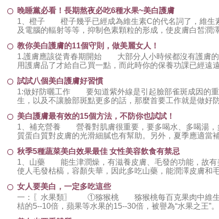
白保濕的功效就近乎於零。 可以做按
晚睡黨必看！長期熬夜必吃6種水果~美白護膚
1、橙子 橙子幾乎已經成為維生素C的代名詞了，維生
及電腦的輻射等等，抑制色素顆粒的形成，使皮膚白皙潤
休息不夠容易便秘，而橙子中特有的纖
教你美白護膚的11個守則，做美麗女人！
1.護膚應該從青春期開始 大部分人小時候都沒有護膚
用護膚品了才給自己買一點，而此時你的保養功課已經遠遠
歲的時候開始，在青春期到來之前，
試試八個美白護膚好習慣
1:做好防曬工作 要知道紫外線是引起臉部雀斑成因的
生，以及不讓臉部斑點更多的話，那麼首要工作就是做好防
數較高的防曬霜，出門前20分鐘塗抹
美白護膚最有效的15個方法，不防你也試試！
1、補充營養 營養對肌膚很重要，要多喝水、多喝湯，
質蛋白質對皮膚的光滑細膩也有幫助。另外，夏季應適當
需要糖分，而這些器官健康的女人，頭發
秋季5種蔬菜美白效果最佳 女性美容飲食有禁忌
1、山藥 能生津潤燥，有滋養皮膚、毛發的功能，故有
使人毛發枯槁，容顏失華，因此多吃山藥，能潤澤皮膚和毛
常喝。 2、黃瓜 黃瓜富含蛋白
女人要美白，一定多吃這些
一：〖水果類〗 ①猕猴桃 猕猴桃每百克果肉中維生素
桔的5--10倍，蘋果等水果的15--30倍，被譽為“水果