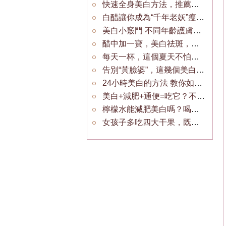
快速全身美白方法，推薦幾個食療小竅門！
白醋讓你成為“千年老妖”瘦身美白祛斑， 效果驚人！
美白小竅門 不同年齡護膚方法大不同
醋中加一寶，美白祛斑，解決最常見的13種小毛病！
每天一杯，這個夏天不怕被曬黑，美白延緩衰老！
告別“黃臉婆”，這幾個美白的誤區你要注意了！
24小時美白的方法 教你如何美白護膚
美白+減肥+通便=吃它？不防你來試試！
檸檬水能減肥美白嗎？喝之前，這 6 個真相需要知道
女孩子多吃四大干果，既健康又美白養顏！