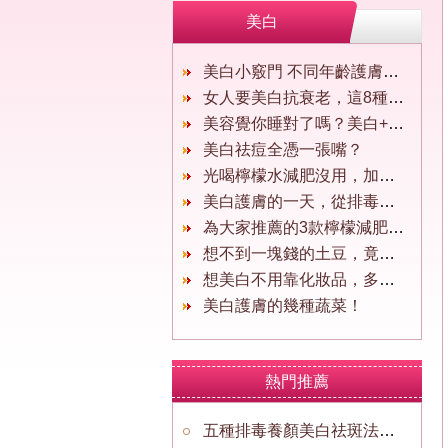
美白
美白小竅門 不同年齡護膚方法大不同
女人要美白抗衰老，這8種水果一定不能少！
美容覺你睡對了嗎？美白+抗老+補水這樣做!
美白祛痘全憑一張嘴？
光喝檸檬水減肥沒用，加點這：能讓你瘦12斤、美白祛痘！
美白護膚的一天，從排毒早餐開始！你不可不知道！
為大家推薦的3款檸檬減肥食譜，讓你輕松減肥又美白
想不到一塊錢的土豆，竟然可以美白祛斑
想美白不用靠化妝品，多吃它就行了！
美白護膚的幾種蔬菜！
熱門推薦
五種排毒養顏美白祛斑法，讓你擁有紅潤好膚色！