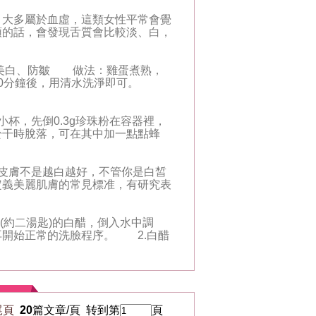
大多屬於血虛，這類女性平常會覺
頭的話，會發現舌質會比較淡、白，
可美白、防皺 做法：雞蛋煮熟，
20分鐘後，用清水洗淨即可。
杯，先倒0.3g珍珠粉在容器裡，
於干時脫落，可在其中加一點點蜂
皮膚不是越白越好，不管你是白皙
定義美麗肌膚的常見標准，有研究表
(約二湯匙)的白醋，倒入水中調
再開始正常的洗臉程序。 2.白醋
尾頁
20
篇文章/頁 转到第
頁