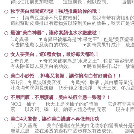
得比使用前更加糟糕——痘痘瘋長，難以控制。 這個
秋季美白就喝這些湯！強烈推薦給你的哦！
一：【海帶豆腐湯不只是防輻射】 都說海帶有防輻射的
還能幫助皮膚排出有毒物質以達到美白的效果，秋天正是
養品，倒不如先由內而外食補起來吧！
最強“美白神器”，讓你素顏也水水嫩嫩哒！
1.奇異果 ▼奇異果被稱為是“水果之王”，也是“美容聖果
有去除雀斑以及美白的功效。 ▼將奇異果打成汁，放
女人要美白，這8種食物，最好每天都吃！
1.奇異果 ▼奇異果被稱為是“水果之王”，也是“美容聖果
有去除雀斑以及美白的功效。 ▼將奇異果打成汁，放
美白小妙招 ，排毒又養顏，讓你擁有白皙好膚色！！
第1招：冬瓜淡斑美容液 冬瓜搾汁取液，與白醋等量混
汁液均勻塗與長斑處，15分鐘之後洗淨，每天三次。冬瓜
臉祛斑，滋養皮膚。冬瓜內含脂肪油酸
不用面膜，不用護膚，美白祛痘全憑一張嘴？！
NO.1：柚子 秋天正是吃柚子的好時節 它含有非常
素 以及鈣、磷、鎂、鈉等人體必需的元素 現在市
出場率也相當高呢 降血糖、降血脂、減
美白4大警告，讓你美白護膚不再做無用功
1、深入基底 美白的關鍵在於美白化妝水的營養成分
膚基底層，並在滲透的過程中逐步釋放有效成分。 讓美