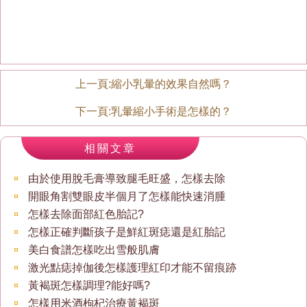
上一頁:
縮小乳暈的效果自然嗎？
下一頁:
乳暈縮小手術是怎樣的？
相關文章
由於使用脫毛膏導致腿毛旺盛，怎樣去除
開眼角割雙眼皮半個月了怎樣能快速消腫
怎樣去除面部紅色胎記?
怎樣正確判斷孩子是鮮紅斑痣還是紅胎記
美白食譜怎樣吃出雪般肌膚
激光點痣掉伽後怎樣護理紅印才能不留痕跡
黃褐斑怎樣調理?能好嗎?
怎樣用米酒枸杞治療黃褐斑