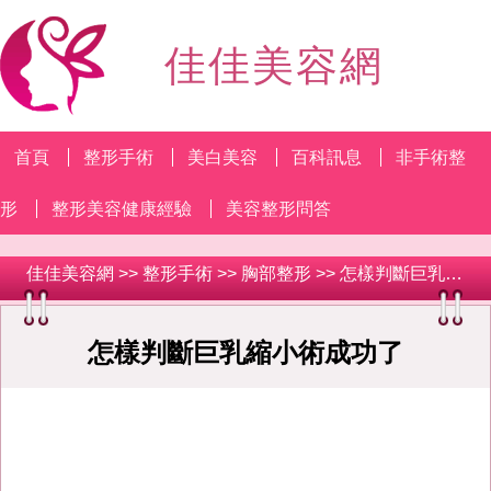
佳佳美容網
首頁
整形手術
美白美容
百科訊息
非手術整
形
整形美容健康經驗
美容整形問答
佳佳美容網
>>
整形手術
>>
胸部整形
>> 怎樣判斷巨乳縮小術成功了
怎樣判斷巨乳縮小術成功了