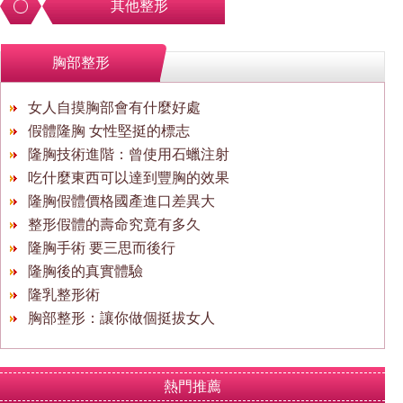
其他整形
胸部整形
女人自摸胸部會有什麼好處
假體隆胸 女性堅挺的標志
隆胸技術進階：曾使用石蠟注射
吃什麼東西可以達到豐胸的效果
隆胸假體價格國產進口差異大
整形假體的壽命究竟有多久
隆胸手術 要三思而後行
隆胸後的真實體驗
隆乳整形術
胸部整形：讓你做個挺拔女人
熱門推薦