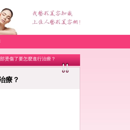
答
 臉部燙傷了要怎麼進行治療？
治療？