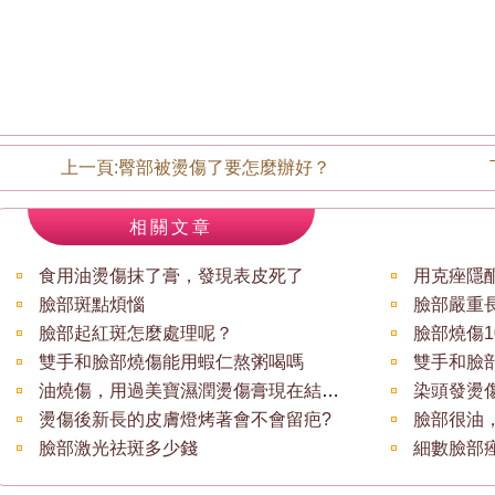
上一頁:
臀部被燙傷了要怎麼辦好？
相關文章
食用油燙傷抹了膏，發現表皮死了
用克痤隱
臉部斑點煩惱
臉部嚴重
臉部起紅斑怎麼處理呢？
臉部燒傷
雙手和臉部燒傷能用蝦仁熬粥喝嗎
雙手和臉
油燒傷，用過美寶濕潤燙傷膏現在結痂後
燙傷後新長的皮膚燈烤著會不會留疤?
臉部很油
臉部激光祛斑多少錢
細數臉部