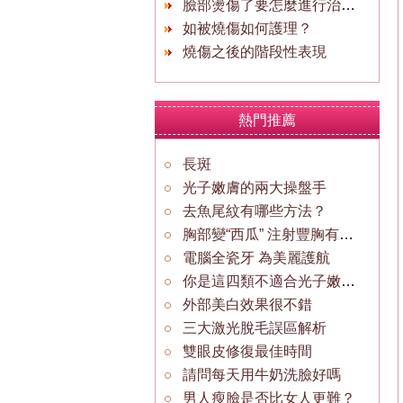
臉部燙傷了要怎麼進行治療？
如被燒傷如何護理？
燒傷之後的階段性表現
熱門推薦
長斑
光子嫩膚的兩大操盤手
去魚尾紋有哪些方法？
胸部變“西瓜” 注射豐胸有什麼危害？
電腦全瓷牙 為美麗護航
你是這四類不適合光子嫩膚的人群嗎
外部美白效果很不錯
三大激光脫毛誤區解析
雙眼皮修復最佳時間
請問每天用牛奶洗臉好嗎
男人瘦臉是否比女人更難？