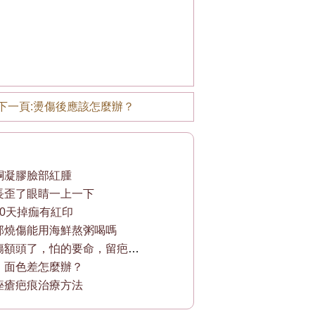
下一頁:
燙傷後應該怎麼辦？
酮凝膠臉部紅腫
長歪了眼睛一上一下
10天掉痂有紅印
部燒傷能用海鮮熬粥喝嗎
染頭發燙傷額頭了，怕的要命，留疤怎麼辦。
，面色差怎麼辦？
痤瘡疤痕治療方法