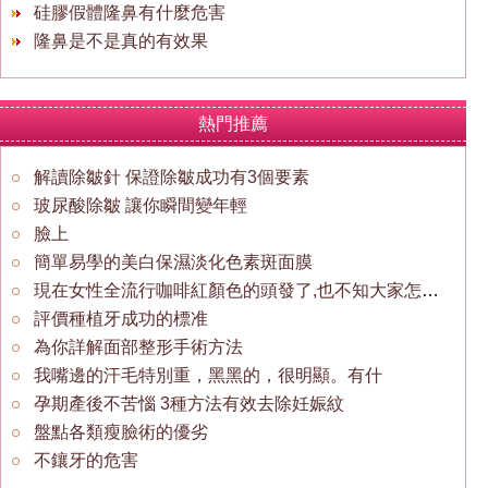
硅膠假體隆鼻有什麼危害
隆鼻是不是真的有效果
熱門推薦
解讀除皺針 保證除皺成功有3個要素
玻尿酸除皺 讓你瞬間變年輕
臉上
簡單易學的美白保濕淡化色素斑面膜
現在女性全流行咖啡紅顏色的頭發了,也不知大家怎麼看
評價種植牙成功的標准
為你詳解面部整形手術方法
我嘴邊的汗毛特別重，黑黑的，很明顯。有什
孕期產後不苦惱 3種方法有效去除妊娠紋
盤點各類瘦臉術的優劣
不鑲牙的危害