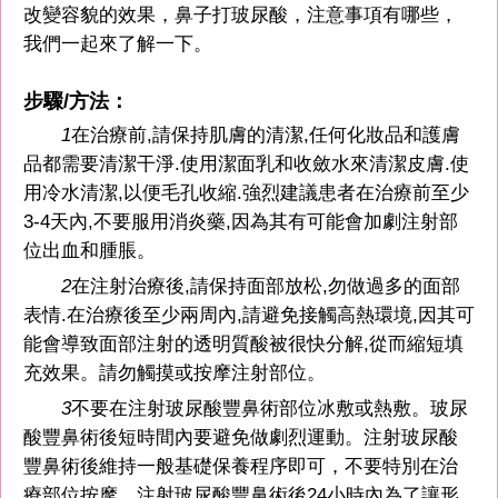
改變容貌的效果，鼻子打玻尿酸，注意事項有哪些，
我們一起來了解一下。
步驟/方法：
1
在治療前,請保持肌膚的清潔,任何化妝品和護膚
品都需要清潔干淨.使用潔面乳和收斂水來清潔皮膚.使
用冷水清潔,以便毛孔收縮.強烈建議患者在治療前至少
3-4天內,不要服用消炎藥,因為其有可能會加劇注射部
位出血和腫脹。
2
在注射治療後,請保持面部放松,勿做過多的面部
表情.在治療後至少兩周內,請避免接觸高熱環境,因其可
能會導致面部注射的透明質酸被很快分解,從而縮短填
充效果。請勿觸摸或按摩注射部位。
3
不要在注射玻尿酸豐鼻術部位冰敷或熱敷。玻尿
酸豐鼻術後短時間內要避免做劇烈運動。注射玻尿酸
豐鼻術後維持一般基礎保養程序即可，不要特別在治
療部位按摩。注射玻尿酸豐鼻術後24小時內為了讓形