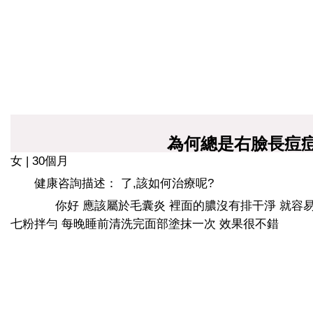
為何總是右臉長痘
女 | 30個月
健康咨詢描述： 了,該如何治療呢?
你好 應該屬於毛囊炎 裡面的膿沒有排干淨 就容易
七粉拌勻 每晚睡前清洗完面部塗抹一次 效果很不錯