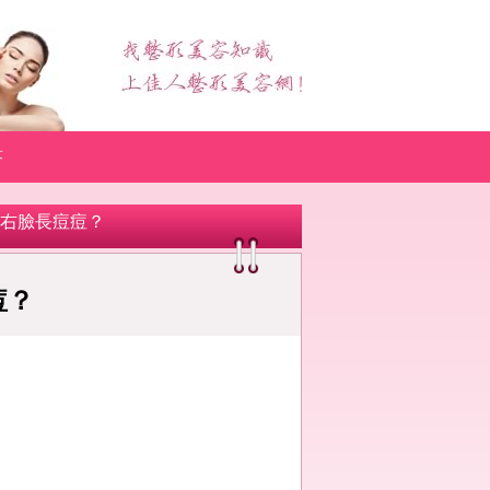
答
是右臉長痘痘？
痘？