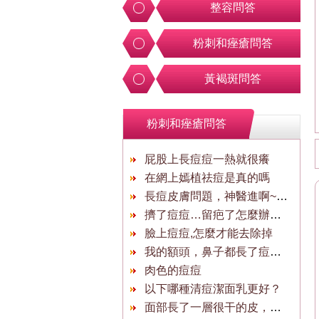
整容問答
粉刺和痤瘡問答
黃褐斑問答
粉刺和痤瘡問答
屁股上長痘痘一熱就很癢
在網上嫣植祛痘是真的嗎
長痘皮膚問題，神醫進啊~~謝謝謝謝了
擠了痘痘…留疤了怎麼辦？還能消麼？
臉上痘痘,怎麼才能去除掉
我的額頭，鼻子都長了痘痘怎麼辦？
肉色的痘痘
以下哪種清痘潔面乳更好？
面部長了一層很干的皮，撕了好痛