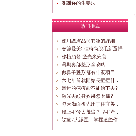
謝謝你的生姜法
熱門推薦
使用護膚品與彩妝的詳細步驟
春節愛美2種時尚脫毛新選擇
移植頭發 激光來完善
暑期鼻部整形全攻略
做鼻子整形都有什麼項目
六七年前就開始長痘痘什麼藥物可以治療
縫針的疤痕能不能治下去?
激光去紋身效果怎麼樣?
每天潔面後先用丁佳宜美白精素可以嗎
臉上毛發太茂盛？脫毛產品選擇使用須知
祛痘7大誤區，掌握這些你還怕痘痘嗎？