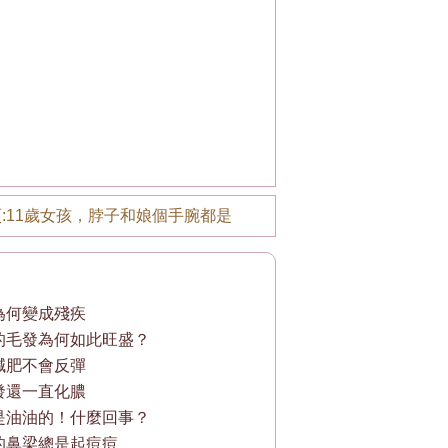
:
11歲女孩，脖子和娘個手腕都是
為何變成殘疾
的毛發為何如此旺盛？
減肥不會反彈
發還一直化膿
是油油的！什麼回事？
的鼻梁總是起痘痘