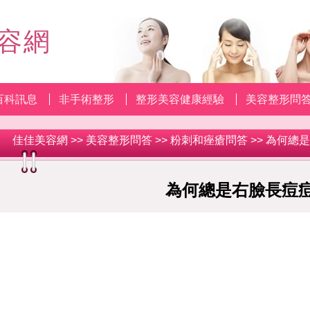
容網
百科訊息
非手術整形
整形美容健康經驗
美容整形問
佳佳美容網
>>
美容整形問答
>>
粉刺和痤瘡問答
>> 為何總
為何總是右臉長痘