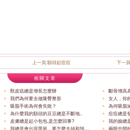
上一頁:
額頭起痘痘
下一頁
相關文章
獸皮痣總是增長怎麼辦
斷骨增高
我們為何要去做隆臀整形
女人，你
吸脂手術為何會失敗？
為何吸脂
為什麼我的額頭的豆豆總是不斷地..
痘痘總是
皮膚總是起小包包,是怎麼回事?
我的臉總
我總是會出現黑斑，要怎麼去掉和預防呢？
兩眼中間