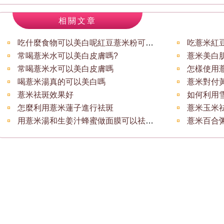
相關文章
吃什麼食物可以美白呢紅豆薏米粉可以嗎
吃薏米紅
常喝薏米水可以美白皮膚嗎?
薏米美白
常喝薏米水可以美白皮膚嗎
怎樣使用
喝薏米湯真的可以美白嗎
薏米對付
薏米祛斑效果好
如何利用
怎麼利用薏米蓮子進行祛斑
薏米玉米
用薏米湯和生姜汁蜂蜜做面膜可以祛斑嗎
薏米百合