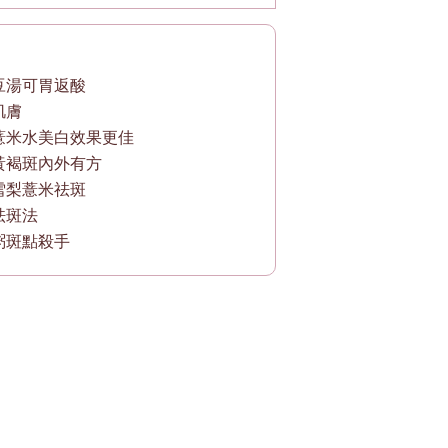
豆湯可胃返酸
肌膚
薏米水美白效果更佳
黃褐斑內外有方
雪梨薏米祛斑
祛斑法
粥斑點殺手