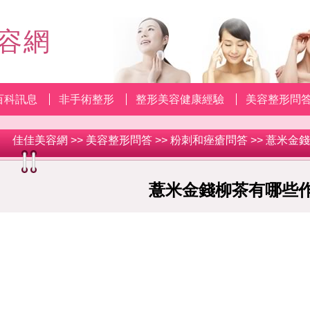
容網
百科訊息
非手術整形
整形美容健康經驗
美容整形問
佳佳美容網
>>
美容整形問答
>>
粉刺和痤瘡問答
>> 薏米金
薏米金錢柳茶有哪些