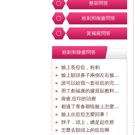
整容問答
粉刺和痤瘡問答
黃褐斑問答
粉刺和痤瘡問答
臉上長痘痘，粉刺
臉上額頭鼻子兩側左右臉唇周圍都長
誰可以給我一套祛痘的完整詳細的方案
用了創福康的膠原貼敷料面膜隔天能用其他面
痤瘡,痘印的治療
都過了青春期啦臉上怎麼還長痘痘
臉上出痘痘怎麼回事！
脖子，頭上，總是起疙瘩
怎麼去額頭上的痘痘啊