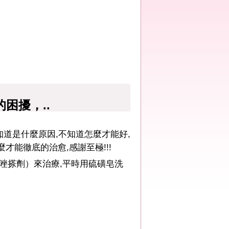
困擾，..
知道是什麼原因,不知道怎麼才能好,
才能徹底的治愈,感謝至極!!!
唑搽劑）來治療,平時用硫磺皂洗