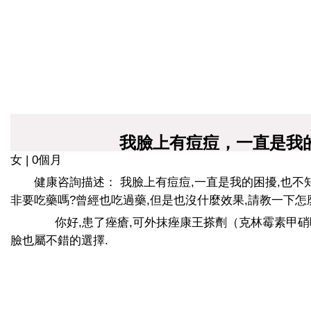
我臉上有痘痘，一直是我的
女 | 0個月
健康咨詢描述： 我臉上有痘痘,一直是我的困擾,也不
非要吃藥嗎?曾經也吃過藥,但是也沒什麼效果,請教一下怎麼
你好,患了痤瘡,可外抹痤康王搽劑（克林霉素甲硝
臉也屬不錯的選擇.