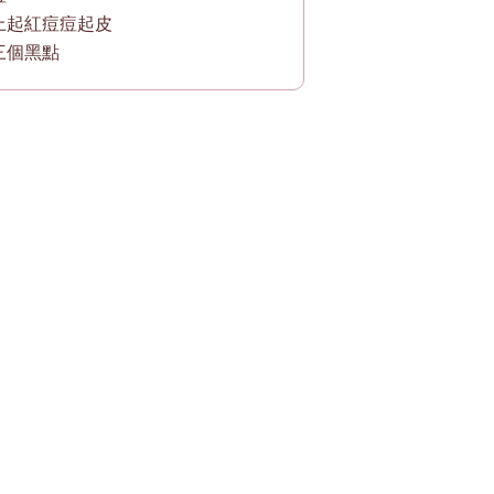
上起紅痘痘起皮
三個黑點