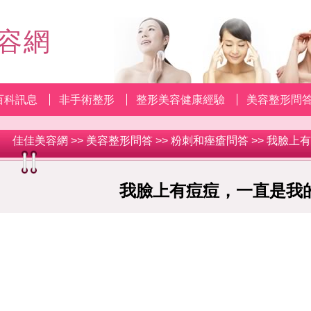
容網
百科訊息
非手術整形
整形美容健康經驗
美容整形問
佳佳美容網
>>
美容整形問答
>>
粉刺和痤瘡問答
>> 我臉上
我臉上有痘痘，一直是我的