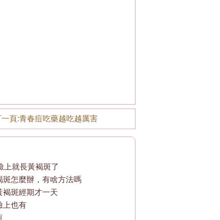
一頁:
青春痘吃藥越吃越厲害
歲臉上就長黃褐斑了
褐斑怎麼辦，有啥方法嗎
黃褐斑經期才一天
臉上也有
痘