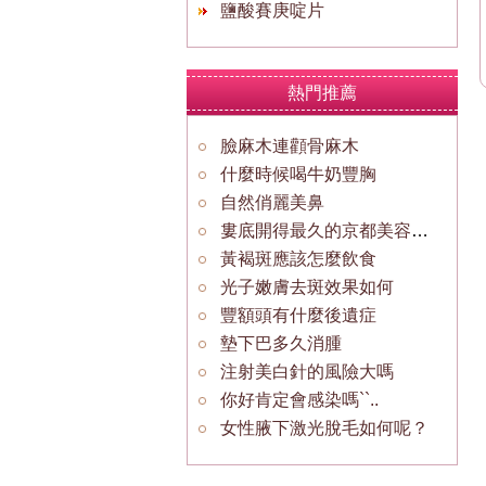
鹽酸賽庚啶片
熱門推薦
臉麻木連顴骨麻木
什麼時候喝牛奶豐胸
自然俏麗美鼻
婁底開得最久的京都美容醫院可以做隆鼻不
黃褐斑應該怎麼飲食
光子嫩膚去斑效果如何
豐額頭有什麼後遺症
墊下巴多久消腫
注射美白針的風險大嗎
你好肯定會感染嗎``..
女性腋下激光脫毛如何呢？