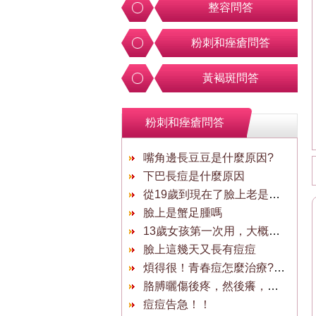
整容問答
粉刺和痤瘡問答
黃褐斑問答
粉刺和痤瘡問答
嘴角邊長豆豆是什麼原因?
下巴長痘是什麼原因
從19歲到現在了臉上老是長痘（痤瘡）
臉上是蟹足腫嗎
13歲女孩第一次用，大概是護膚品
臉上這幾天又長有痘痘
煩得很！青春痘怎麼治療?治療青春痘?
胳膊曬傷後疼，然後癢，然後起皮
痘痘告急！！