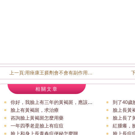
上一頁:
用痤康王搽劑會不會有副作用？用..
下
相關文章
你好，我臉上有三年的黃褐斑，應該吃什麼藥
到了40
臉上有黃褐斑，求治療
臉上長黃
咨詢臉上黃褐斑怎麼用藥
臉上長了
一年四季老是臉上有痘痘
紅腫癢，
臉上和身上長青春痘便秘怎麼辦
臉上長痘