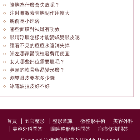
隆胸為什麼會失敗呢？
注射雌激素豐胸副作用較大
胸前長小疙瘩
哪些面膜對祛斑有功效
眼睛浮腫怎樣才能變成雙眼皮呢
讓看不見的痘痘永遠消失掉
崇左哪家醫院植發費用便宜
女人哪些部位需要脫毛？
鼻頭的軟骨容易變形麼？
割雙眼皮要花多少錢
冰電波拉皮好不好
首頁
五官整形
整形常識
微整形手術
美容外科
美容外科問答
眼睑整形專科問答
疤痕修復問答
Copyright ©
佳佳美容網
All Rights Reserved