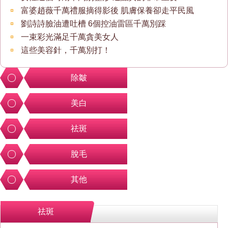
富婆趙薇千萬禮服摘得影後 肌膚保養卻走平民風
劉詩詩臉油遭吐槽 6個控油雷區千萬別踩
一束彩光滿足千萬貪美女人
這些美容針，千萬別打！
除皺
美白
祛斑
脫毛
其他
祛斑