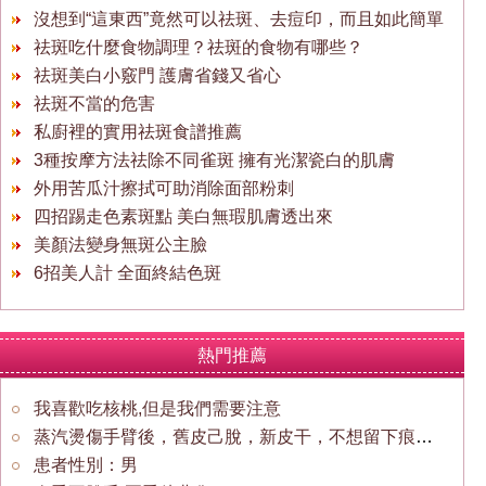
沒想到“這東西”竟然可以祛斑、去痘印，而且如此簡單
祛斑吃什麼食物調理？祛斑的食物有哪些？
祛斑美白小竅門 護膚省錢又省心
祛斑不當的危害
私廚裡的實用祛斑食譜推薦
3種按摩方法祛除不同雀斑 擁有光潔瓷白的肌膚
外用苦瓜汁擦拭可助消除面部粉刺
四招踢走色素斑點 美白無瑕肌膚透出來
美顏法變身無斑公主臉
6招美人計 全面終結色斑
熱門推薦
我喜歡吃核桃,但是我們需要注意
蒸汽燙傷手臂後，舊皮己脫，新皮干，不想留下痕跡怎麼
患者性別：男