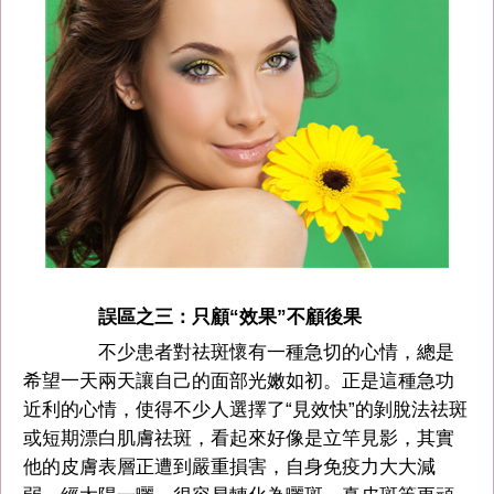
誤區之三：只顧“效果”不顧後果
不少患者對祛斑懷有一種急切的心情，總是
希望一天兩天讓自己的面部光嫩如初。正是這種急功
近利的心情，使得不少人選擇了“見效快”的剝脫法祛斑
或短期漂白肌膚祛斑，看起來好像是立竿見影，其實
他的皮膚表層正遭到嚴重損害，自身免疫力大大減