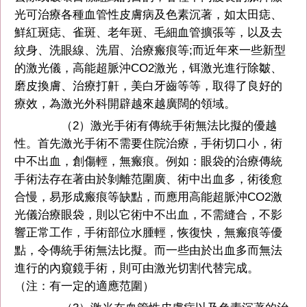
光可治療各種血管性皮膚病及色素沉著，如太田痣、
鮮紅斑痣、雀斑、老年斑、毛細血管擴張等，以及去
紋身、洗眼線、洗眉、治療瘢痕等;而近年來一些新型
的激光儀，高能超脈沖CO2激光，铒激光進行除皺、
磨皮換膚、治療打鼾，美白牙齒等等，取得了良好的
療效，為激光外科開辟越來越廣闊的領域。
（2）激光手術有傳統手術無法比擬的優越
性。首先激光手術不需要住院治療，手術切口小，術
中不出血，創傷輕，無瘢痕。例如：眼袋的治療傳統
手術法存在著由於剝離范圍廣、術中出血多，術後愈
合慢，易形成瘢痕等缺點，而應用高能超脈沖CO2激
光儀治療眼袋，則以它術中不出血，不需縫合，不影
響正常工作，手術部位水腫輕，恢復快，無瘢痕等優
點，令傳統手術無法比擬。而一些由於出血多而無法
進行的內窺鏡手術，則可由激光切割代替完成。
（注：有一定的適應范圍）