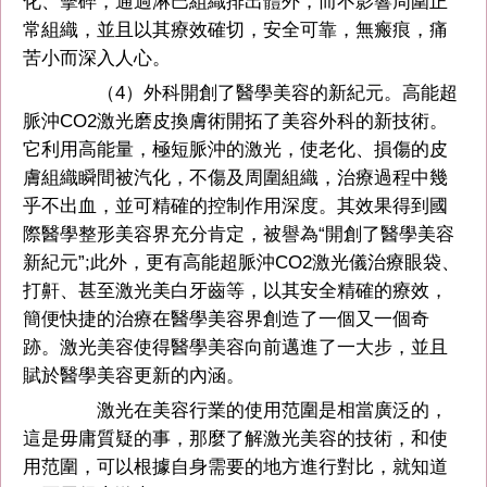
化、擊碎，通過淋巴組織排出體外，而不影響周圍正
常組織，並且以其療效確切，安全可靠，無瘢痕，痛
苦小而深入人心。
（4）外科開創了醫學美容的新紀元。高能超
脈沖CO2激光磨皮換膚術開拓了美容外科的新技術。
它利用高能量，極短脈沖的激光，使老化、損傷的皮
膚組織瞬間被汽化，不傷及周圍組織，治療過程中幾
乎不出血，並可精確的控制作用深度。其效果得到國
際醫學整形美容界充分肯定，被譽為“開創了醫學美容
新紀元”;此外，更有高能超脈沖CO2激光儀治療眼袋、
打鼾、甚至激光美白牙齒等，以其安全精確的療效，
簡便快捷的治療在醫學美容界創造了一個又一個奇
跡。激光美容使得醫學美容向前邁進了一大步，並且
賦於醫學美容更新的內涵。
激光在美容行業的使用范圍是相當廣泛的，
這是毋庸質疑的事，那麼了解激光美容的技術，和使
用范圍，可以根據自身需要的地方進行對比，就知道