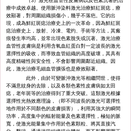
（3）激光在血管性皮膚病以及色素沉著的治
療中成效卓越。使用脈沖染料激光治療鮮紅斑痣，療
效顯著，對周圍組織損傷小，幾乎不落疤。它的出
現，成為鮮紅斑痣治療史上的一次革命，因為鮮紅斑
痣治療史上，放射、冷凍、電灼、手術等方法，其瘢
痕發生率均高，並常出現色素脫失或沉著。激光治療
血管性皮膚病是利用含氧血紅蛋白對一定波長的激光
選擇性的吸收，而導致血管組織的高度破壞，其具有
高度精確性與安全性，不會影響周圍鄰近組織。因
此，激光治療毛細血管擴張也是療效顯著。
此外，由於可變脈沖激光等相繼問世，使得
不滿意紋身的去除，以及各類色素性皮膚病如太田
痣，老年斑等的治療得到了重大突破。這類激光根據
選擇性光熱效應理論，（即不同波長的激光可選擇性
地作用於不同顏色的皮膚損害），利用其強大的瞬間
功率，高度集中的輻射能量及色素選擇性，極短的脈
寬，使激光能量集中作用於色素顆粒、將其直接汽