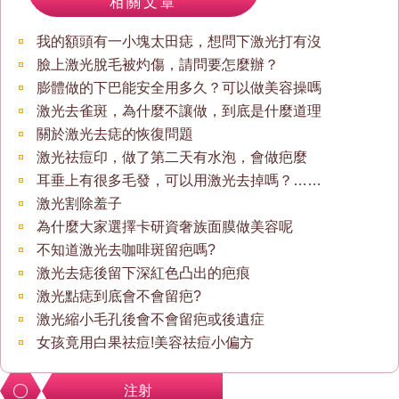
相關文章
我的額頭有一小塊太田痣，想問下激光打有沒
臉上激光脫毛被灼傷，請問要怎麼辦？
膨體做的下巴能安全用多久？可以做美容操嗎
激光去雀斑，為什麼不讓做，到底是什麼道理
關於激光去痣的恢復問題
激光祛痘印，做了第二天有水泡，會做疤麼
耳垂上有很多毛發，可以用激光去掉嗎？……
激光割除羞子
為什麼大家選擇卡研資奢族面膜做美容呢
不知道激光去咖啡斑留疤嗎?
激光去痣後留下深紅色凸出的疤痕
激光點痣到底會不會留疤?
激光縮小毛孔後會不會留疤或後遺症
女孩竟用白果祛痘!美容祛痘小偏方
注射