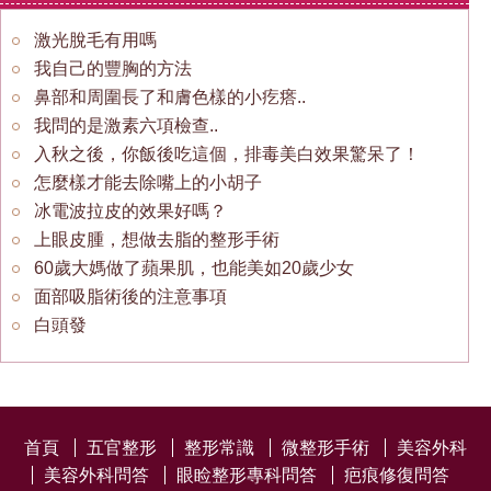
激光脫毛有用嗎
我自己的豐胸的方法
鼻部和周圍長了和膚色樣的小疙瘩..
我問的是激素六項檢查..
入秋之後，你飯後吃這個，排毒美白效果驚呆了！
怎麼樣才能去除嘴上的小胡子
冰電波拉皮的效果好嗎？
上眼皮腫，想做去脂的整形手術
60歲大媽做了蘋果肌，也能美如20歲少女
面部吸脂術後的注意事項
白頭發
首頁
五官整形
整形常識
微整形手術
美容外科
美容外科問答
眼睑整形專科問答
疤痕修復問答