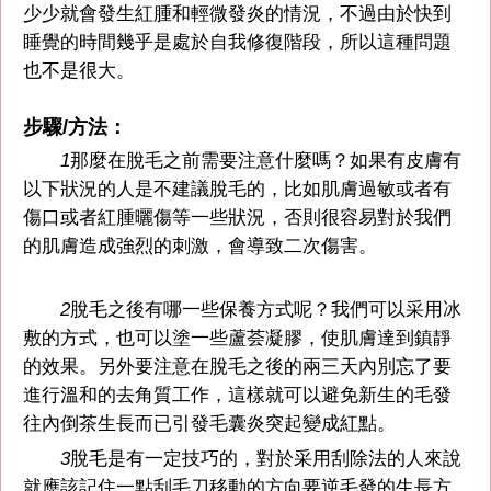
少少就會發生紅腫和輕微發炎的情況，不過由於快到
睡覺的時間幾乎是處於自我修復階段，所以這種問題
也不是很大。
步驟/方法：
1
那麼在脫毛之前需要注意什麼嗎？如果有皮膚有
以下狀況的人是不建議脫毛的，比如肌膚過敏或者有
傷口或者紅腫曬傷等一些狀況，否則很容易對於我們
的肌膚造成強烈的刺激，會導致二次傷害。
2
脫毛之後有哪一些保養方式呢？我們可以采用冰
敷的方式，也可以塗一些蘆荟凝膠，使肌膚達到鎮靜
的效果。另外要注意在脫毛之後的兩三天內別忘了要
進行溫和的去角質工作，這樣就可以避免新生的毛發
往內倒茶生長而已引發毛囊炎突起變成紅點。
3
脫毛是有一定技巧的，對於采用刮除法的人來說
就應該記住一點刮毛刀移動的方向要逆毛發的生長方