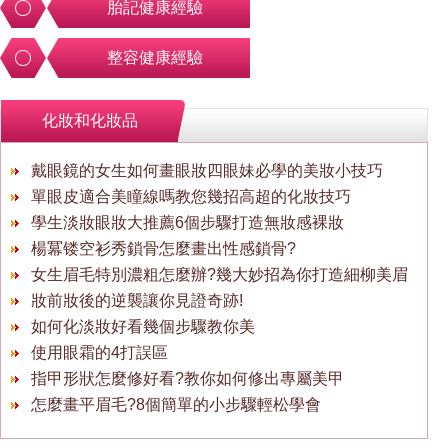
胎記健康經驗
整容健康經驗
化妝和化妝品
戴眼鏡的女生如何畫眼妝四眼妹必學的美妝小技巧
單眼皮適合美瞳線嗎教您幾招高超的化妝技巧
學生淡妝眼妝大推薦6個步驟打造無妝感裸妝
楊冪镂空衫秀鎖骨怎麼畫出性感鎖骨?
女生眉毛特別濃粗怎麼辦?幾大妙招為你打造細柳美眉
妝前妝後的逆襲讓你見證奇跡!
如何化淡妝好看幾個步驟教你美
使用眼霜的4打誤區
指甲形狀怎麼修好看?教你如何修出專屬美甲
怎麼畫平眉毛?8個簡單的小步驟輕松學會