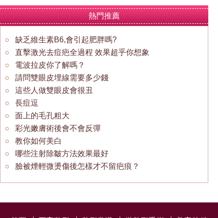
熱門推薦
缺乏維生素B6,會引起肥胖嗎?
直擊激光去痘疤全過程 效果超乎你想象
電波拉皮你了解嗎？
請問雙眼皮埋線需要多少錢
這些人做雙眼皮會很丑
長痘逗
面上的毛孔粗大
彩光嫩膚術後會不會反彈
教你如何美白
哪些注射除皺方法效果最好
臉被煙輕微燙傷後怎樣才不留疤痕？