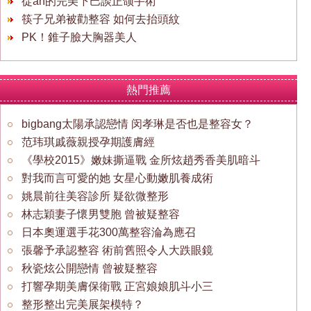
從ah的完美下巴談正颌手術
筷子兄弟被勸整容 如何去抬頭紋
PK！錐子臉大胸器美人
熱門推薦
bigbang太陽承認戀情 闵孝琳是否也是整容女？
范玮琪戚薇親授孕期護膚經
《學校2015》嫩妹撕逼戰 金所炫趙秀香美肌暗斗
對我而言可愛的她 女星心動嫩肌養成術
姚晨前往美容診所 疑欲微整形
林志穎妻子懷男雙胞 曾被疑整容
日本奧運選手花300萬整容淪為應召
張馨予承認整容 術前舊照令人大跌眼鏡
秋瓷炫公開戀情 曾被疑整容
打響孕期美膚保衛戰 正宮娘娘肌斗小三
整形整出完美展架模特？