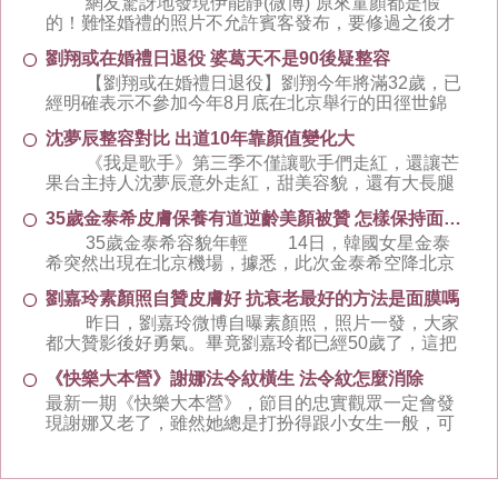
網友驚訝地發現伊能靜(微博)“原來童顏都是假
的！難怪婚禮的照片不允許賓客發布，要修過之後才
可以！”也借此發現“高圓圓和張梓琳(微博)(微信號：
劉翔或在婚禮日退役 婆葛天不是90後疑整容
Zil
【劉翔或在婚禮日退役】劉翔今年將滿32歲，已
經明確表示不參加今年8月底在北京舉行的田徑世錦
賽。明年就是裡約奧運會，在還剩下一年多的時間
沈夢辰整容對比 出道10年靠顏值變化大
裡，劉翔的恢復狀況若不理想，隨時都有可能宣布退
役。
《我是歌手》第三季不僅讓歌手們走紅，還讓芒
果台主持人沈夢辰意外走紅，甜美容貌，還有大長腿
好身材，瞬間俘獲不少網友和觀眾，不過回顧此人的
35歲金泰希皮膚保養有道逆齡美顏被贊 怎樣保持面部皮膚年輕
上位之路，真心覺得太有心機了，此前與歌手林志炫
傳绯
35歲金泰希容貌年輕 14日，韓國女星金泰
希突然出現在北京機場，據悉，此次金泰希空降北京
並非看望在中國拍戲的男友rain，而是出席某媒體的
劉嘉玲素顏照自贊皮膚好 抗衰老最好的方法是面膜嗎
頒獎典禮。金泰希可謂是韓國數一數
昨日，劉嘉玲微博自曝素顏照，照片一發，大家
都大贊影後好勇氣。畢竟劉嘉玲都已經50歲了，這把
年紀的女人敢秀出自己的素顏照真的不容易。事實
《快樂大本營》謝娜法令紋橫生 法令紋怎麼消除
上，劉嘉玲在為自己的自創面膜品牌賣廣告呢！照片
中，
最新一期《快樂大本營》，節目的忠實觀眾一定會發
現謝娜又老了，雖然她總是打扮得跟小女生一般，可
是，她臉上的歲月痕跡已經越來越明顯，法令紋更是
橫生得很嚴重。因為節目的性質，謝娜還得經常地
笑，只要一笑，滿臉