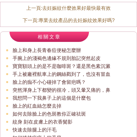
上一頁:
去妊娠紋什麼效果好最快最有效
下一頁:
專業去紋產品的去妊娠紋效果好嗎?
相關文章
臉上和身上長青春痘便秘怎麼辦
手腕上的淺褐色邊緣不規則胎記突然起皮
寶寶額頭上的是不是咖啡斑？還是黑色素沉澱
手上被廠裡航車上的鋼絲戳到了，也沒有冒血
臉上的痂不小心碰掉了會留疤嗎？
突然渾身上下都變的很冷，頭又暈又痛的，鼻
我想問一下我鼻子上的這個是什麼包
臉上的紅血絲怎麼去掉
如何去除臉上的色斑教你正確祛斑
紋身 刻在皮膚上的衣香鬓影
快速去除腿上的汗毛