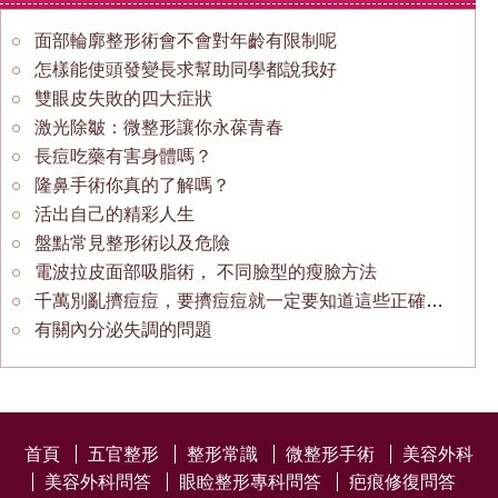
面部輪廓整形術會不會對年齡有限制呢
怎樣能使頭發變長求幫助同學都說我好
雙眼皮失敗的四大症狀
激光除皺：微整形讓你永葆青春
長痘吃藥有害身體嗎？
隆鼻手術你真的了解嗎？
活出自己的精彩人生
盤點常見整形術以及危險
電波拉皮面部吸脂術， 不同臉型的瘦臉方法
千萬別亂擠痘痘，要擠痘痘就一定要知道這些正確方法！
有關內分泌失調的問題
首頁
五官整形
整形常識
微整形手術
美容外科
美容外科問答
眼睑整形專科問答
疤痕修復問答