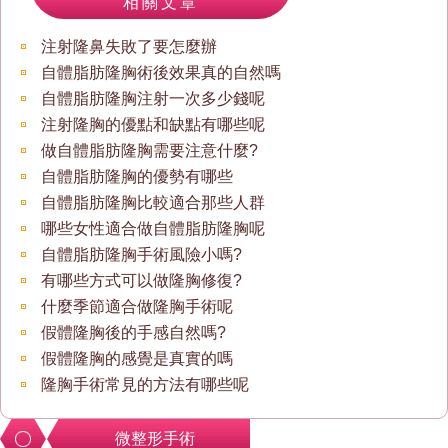
相關文章
注射隆鼻失敗了要怎麼辦
自體脂肪隆胸術後效果真的自然嗎
自體脂肪隆胸注射一次多少錢呢
注射隆胸的優點和缺點有哪些呢
做自體脂肪隆胸需要注意什麼?
自體脂肪隆胸的優勢有哪些
自體脂肪隆胸比較適合那些人群
哪些女性適合做自體脂肪隆胸呢
自體脂肪隆胸手術風險小嗎?
有哪些方式可以做隆胸修復?
什麼季節適合做隆胸手術呢
假體隆胸後的手感自然嗎?
假體隆胸的感覺是真實的嗎
隆胸手術常見的方法有哪些呢
微整形手術