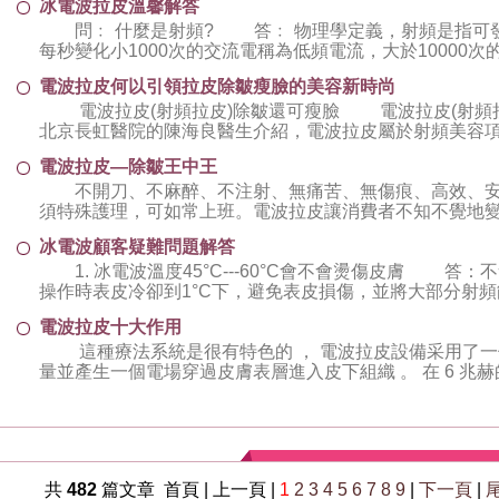
冰電波拉皮溫馨解答
問﹕ 什麼是射頻? 答﹕ 物理學定義，射頻是指可發
每秒變化小1000次的交流電稱為低頻電流，大於10000
電波拉皮何以引領拉皮除皺瘦臉的美容新時尚
電波拉皮(射頻拉皮)除皺還可瘦臉 電波拉皮(射頻拉
北京長虹醫院的陳海良醫生介紹，電波拉皮屬於射頻美容
電波拉皮—除皺王中王
不開刀、不麻醉、不注射、無痛苦、無傷痕、高效、安
須特殊護理，可如常上班。電波拉皮讓消費者不知不覺地
界政商名
冰電波顧客疑難問題解答
1. 冰電波溫度45°C---60°C會不會燙傷皮膚 答
操作時表皮冷卻到1°C下，避免表皮損傷，並將大部分射
電波拉皮十大作用
這種療法系統是很有特色的 ， 電波拉皮設備采用了一
量並產生一個電場穿過皮膚表層進入皮下組織 。 在 6 兆赫
共
482
篇文章 首頁 | 上一頁 |
1
2
3
4
5
6
7
8
9
|
下一頁
|