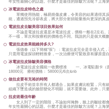
年女性最關心的話題。什麼才是最佳的除皺方法呢？上海
教授表示
冰電波拉皮特色之處
單獨使用熱能，極易燒傷皮膚，令美容的結果適得其反
統，通過預先冷卻表皮，將大部分射頻能量推向更深的真
熱能集中
電波拉皮去皺美容項目效果如何
不論是電波拉皮還是冰電波拉皮，價格一般在2左右。
不一樣，單次和按療程的價格也不同。我說的只是個大概數
&nbs
電波拉皮效果能維持多久?
張德春（以下簡稱“張”）：電波拉皮完全是非侵入式，
只需用電波探頭輕輕推拿，一次治療便可緊致原有膠原蛋
有雙重
冰電波拉皮除皺美容價格
冰電波拉皮全國統一收費標准 一、冰電駐顏卡（面
18000元 療程價格： 58000元/6次&nb
做拉皮要有充裕的時間
拉皮手術並非所有人都適合，如果皮膚比較緊，只有細
組織下墜造成的臉部變化不明顯，就不需要做。此外，只
這種手術
拉皮術最佳年齡
女人到了一定的階段，不論如何掩飾，臉上的皺紋都會
年女性最關心的話題。什麼才是最佳的除皺方法呢？上海