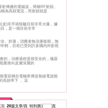
射傳播的電磁波，簡稱RF射頻。
次的稱為高頻電流，而射頻就是
皮)非手術除皺目前非常火爆，據
項目，是一個目前非常
全、舒適，消費者無須康復期，無
變年輕，目前已受到許多國內外影視
：不會的，治療過程是很安全的，儀器
頻能量推向皮膚深層的
個電容耦合電極來傳送無線電波能
的高頻率下 ， 這
尾頁
20
篇文章/頁 转到第
頁