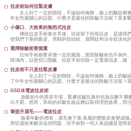
教授表示
拉皮術如何拉緊皮膚
女人到了一定的階段，不論如何掩飾，臉上的皺紋都會
年女性最關心的話題。什麼才是最佳的除皺方法呢？眾多
而對於過
小傷口、大效果的無疤式拉皮
傳統拉皮手術會在耳後、頭皮留下疤痕拉皮，是讓我們
使我們下垂的眼皮、突顯的抬頭紋、眉間紋和法令紋淡化
在萌芽階
選擇除皺術要慎重
任何手術都要承擔一定的風險，面部除皺術也不例外
區域內，以使切口隱蔽。但是手術切除一定寬度頭皮，縫
拉皮術不只是拉緊皮膚
女人到了一定的階段，不論如何掩飾，臉上的皺紋都
了中年女性最關心的話題。什麼才是最佳的除皺方法呢？
段，而對
GSD冰電波拉皮術
放眼如今的美容市場，緊膚祛皺抗衰的化妝品數不勝數
出不窮。然而，單純的祛皺化妝品難以取得理想效果，而
筆提升眉毛——電波拉皮
隨著年齡的增長，眉毛會下垂,美麗的雙眼皮會變成惱人
用切眉術來解決這些問題，但手術對一些人來說總是望而卻