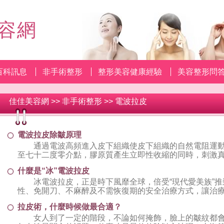
容網
百科訊息
非手術整形
整形美容健康經驗
美容整形問
佳佳美容網
>>
非手術整形
>>
電波拉皮
電波拉皮除皺原理
通過電波高頻進入皮下組織使皮下組織的自然電阻運動
至七十二度零介點，膠原質產生立即性收縮的同時，刺激
收縮和流
什麼是“冰”電波拉皮
冰電波拉皮，正是時下風靡全球，倍受“現代愛美族”推
性、免開刀、不麻醉及不需恢復期的安全治療方式，讓治
不覺地
拉皮術，什麼時候做最合適？
女人到了一定的階段，不論如何掩飾，臉上的皺紋都會