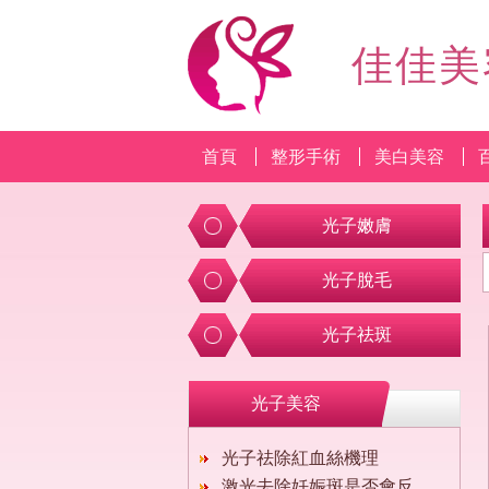
佳佳美
首頁
整形手術
美白美容
光子嫩膚
光子脫毛
光子祛斑
光子美容
光子祛除紅血絲機理
激光去除妊娠斑是否會反彈？