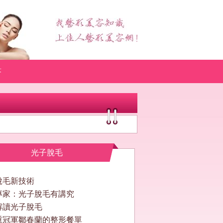
答
光子脫毛
脫毛新技術
專家：光子脫毛有講究
解讀光子脫毛
重冠軍鄒春蘭的整形餐單