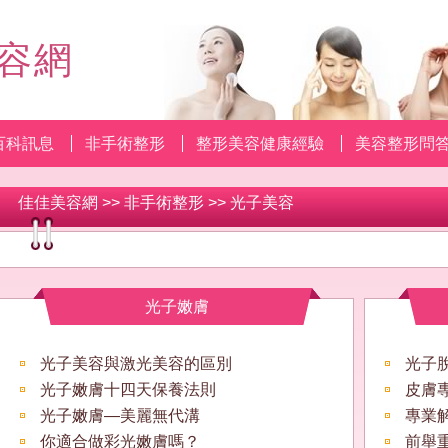
容網
百科訊息
非手術整形
整形美容健康經驗
美容整形問
佳佳美容網
>>
非手術整形
>>
光子美容
光子嫩膚
光子美容與激光美容的區別
光子
光子嫩膚十四天保養法則
皮膚
光子嫩膚—美麗無代溝
專業
你適合做彩光嫩膚嗎？
前舉