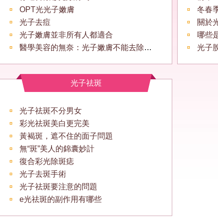
OPT光光子嫩膚
冬春
光子去痘
關於
光子嫩膚並非所有人都適合
哪些
醫學美容的無奈：光子嫩膚不能去除黃褐斑
光子
光子祛斑
光子祛斑不分男女
彩光祛斑美白更完美
黃褐斑，遮不住的面子問題
無“斑”美人的錦囊妙計
復合彩光除斑痣
光子去斑手術
光子祛斑要注意的問題
e光祛斑的副作用有哪些