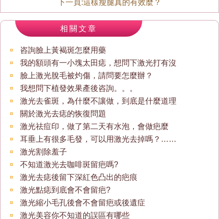
下一頁:
這樣瘦腿真的有效麼？
相關文章
咨詢臉上黃褐斑怎麼用藥
我的額頭有一小塊太田痣，想問下激光打有沒
臉上激光脫毛被灼傷，請問要怎麼辦？
我想問下植發效果產後咨詢。。。
激光去雀斑，為什麼不讓做，到底是什麼道理
關於激光去痣的恢復問題
激光祛痘印，做了第二天有水泡，會做疤麼
耳垂上有很多毛發，可以用激光去掉嗎？……
激光割除羞子
不知道激光去咖啡斑留疤嗎?
激光去痣後留下深紅色凸出的疤痕
激光點痣到底會不會留疤?
激光縮小毛孔後會不會留疤或後遺症
激光美容你不知道的誤區有哪些