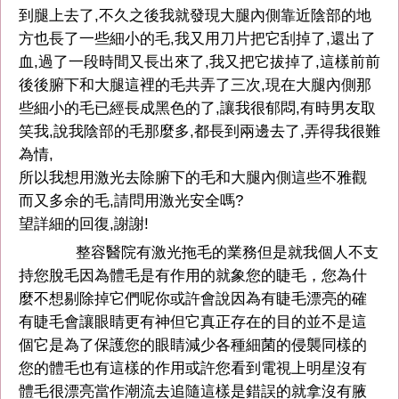
到腿上去了,不久之後我就發現大腿內側靠近陰部的地
方也長了一些細小的毛,我又用刀片把它刮掉了,還出了
血,過了一段時間又長出來了,我又把它拔掉了,這樣前前
後後腑下和大腿這裡的毛共弄了三次,現在大腿內側那
些細小的毛已經長成黑色的了,讓我很郁悶,有時男友取
笑我,說我陰部的毛那麼多,都長到兩邊去了,弄得我很難
為情,
所以我想用激光去除腑下的毛和大腿內側這些不雅觀
而又多余的毛,請問用激光安全嗎?
望詳細的回復,謝謝!
整容醫院有激光拖毛的業務但是就我個人不支
持您脫毛因為體毛是有作用的就象您的睫毛，您為什
麼不想剔除掉它們呢你或許會說因為有睫毛漂亮的確
有睫毛會讓眼睛更有神但它真正存在的目的並不是這
個它是為了保護您的眼睛減少各種細菌的侵襲同樣的
您的體毛也有這樣的作用或許您看到電視上明星沒有
體毛很漂亮當作潮流去追隨這樣是錯誤的就拿沒有腋