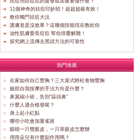
祛痘預防痘痘的復發或加重要做什麼？
11個神奇的祛痘印妙招！超超超級有效！
教你獨門祛痘大法
護膚老是沒效果？這幾個技能現在教給你
油性肌膚愛長痘痘 幫你排憂解難！
探究網上流傳去黑頭方法的可靠性
熱門推薦
在家如何自己豐胸？三大菜式輕松食物豐胸
臉部自我按摩的手法方向是什麼？
鼻翼縮小術，告別“蒜頭鼻”
什麼人適合植發呢？
身上起小紅點
哪些小吃會加重雀斑
眼睛一只雙眼皮，一只單眼皮怎麼辦
用雨朵兒有什麼副作用嗎？