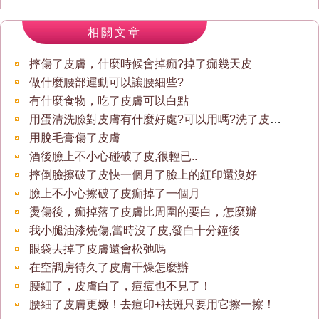
相關文章
摔傷了皮膚，什麼時候會掉痂?掉了痂幾天皮
做什麼腰部運動可以讓腰細些?
有什麼食物，吃了皮膚可以白點
用蛋清洗臉對皮膚有什麼好處?可以用嗎?洗了皮膚會不
用脫毛膏傷了皮膚
酒後臉上不小心碰破了皮,很輕已..
摔倒臉擦破了皮快一個月了臉上的紅印還沒好
臉上不小心擦破了皮痂掉了一個月
燙傷後，痂掉落了皮膚比周圍的要白，怎麼辦
我小腿油漆燒傷,當時沒了皮,發白十分鐘後
眼袋去掉了皮膚還會松弛嗎
在空調房待久了皮膚干燥怎麼辦
腰細了，皮膚白了，痘痘也不見了！
腰細了皮膚更嫩！去痘印+祛斑只要用它擦一擦！