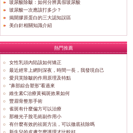
玻尿酸除皺：如何分辨真假玻尿酸
玻尿酸一次應該打多少？
揭開膠原蛋白的三大認知誤區
美白針相關知識介紹
熱門推薦
女性乳頭內陷該如何矯正
最近經常上網到深夜，時間一長，我發現自己
愛貝芙除皺的作用原理及特點
“鼻部綜合塑形”看過來
維生素C治療黃褐斑效果如何
豐眉骨整形手術
雀斑有什麼偏方可以治療
那種光子脫毛術副作用小
有什麼有效的祛斑方法，可以徹底祛除嗎
新生兒的皮膚怎麼護理才比較好