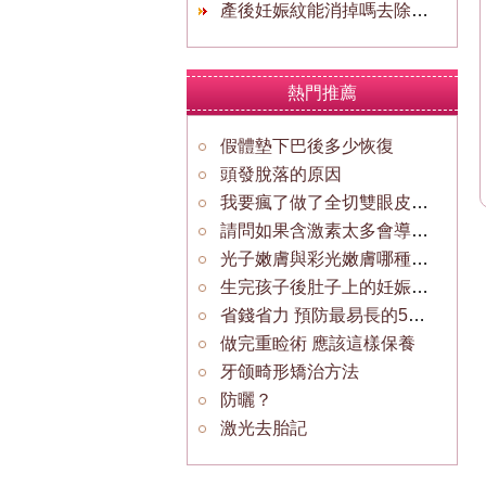
產後妊娠紋能消掉嗎去除效果好
熱門推薦
假體墊下巴後多少恢復
頭發脫落的原因
我要瘋了做了全切雙眼皮，但有不像全切
請問如果含激素太多會導致什麼樣的後果？
光子嫩膚與彩光嫩膚哪種好？
生完孩子後肚子上的妊娠紋怎麼消除
省錢省力 預防最易長的5種斑
做完重睑術 應該這樣保養
牙颌畸形矯治方法
防曬？
激光去胎記