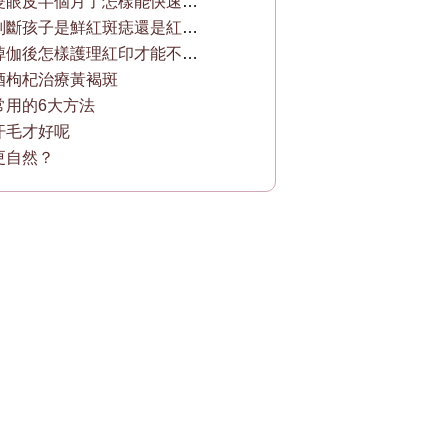
開眼角割雙眼皮半個月了怎樣能快速消腫
怎樣正確判斷孩子是鮮紅斑痣還是紅胎記
激光點痣掉伽後怎樣護理紅印才能不留痕跡
酒枸杞治療黃褐斑
常用的6大方法
汗毛才好呢
更自然？