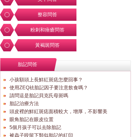
整容問答
粉刺和痤瘡問答
黃褐斑問答
胎記問答
小孩額頭上長鮮紅斑痣怎麼回事？
使用ZEQ祛胎記因子要注意飲食嗎？
請問這是胎記貝克氏母斑嗎
胎記治療方法
頭皮裡的鮮紅斑痣面積較大，增厚，不影響美
眼角胎記在眼皮位置
5個月孩子可以去除胎記
被蟲子咬留下類似胎記的紅印