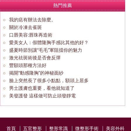
熱門推薦
我的痣有辦法去除麼。
關於冷凍去雀斑
口唇美容:唇珠再造術
愛美女人：假體隆胸手感比其他的好？
盛夏時節別讓“毛毛”軍阻擋你的魅力
激光祛斑術後是否會反彈
豐額頭那種方法好
揭開“動感隆胸”的神秘面紗
臉上突然長了很多小點點，額頭上居多
男士護膚也重要，看他就知道了
美發護發 這樣做可防止頭發靜電
首頁
五官整形
整形常識
微整形手術
美容外科