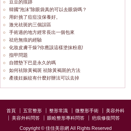
豆豆的痕跡
韓國“泡沫”除眼袋真的可以去眼袋嗎？
用針挑了痘痘沒保養好。
激光祛斑的三個誤區
手術過的地方經常長出一個包來
祛疤無痕的經驗
化妝皮膚干燥?你應該這樣塗抹粉底!
指甲問題
自體墊下巴是永久的嗎
如何祛除黃褐斑 祛除黃褐斑的方法
產後妊娠紋有什麼好辦法可以去掉
首頁
五官整形
整形常識
微整形手術
美容外科
美容外科問答
眼睑整形專科問答
疤痕修復問答
Copyright ©
佳佳美容網
All Rights Reserved