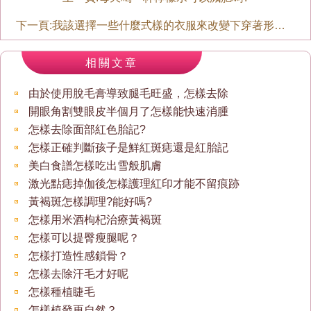
下一頁:
我該選擇一些什麼式樣的衣服來改變下穿著形象呢？
相關文章
由於使用脫毛膏導致腿毛旺盛，怎樣去除
開眼角割雙眼皮半個月了怎樣能快速消腫
怎樣去除面部紅色胎記?
怎樣正確判斷孩子是鮮紅斑痣還是紅胎記
美白食譜怎樣吃出雪般肌膚
激光點痣掉伽後怎樣護理紅印才能不留痕跡
黃褐斑怎樣調理?能好嗎?
怎樣用米酒枸杞治療黃褐斑
怎樣可以提臀瘦腿呢？
怎樣打造性感鎖骨？
怎樣去除汗毛才好呢
怎樣種植睫毛
怎樣植發更自然？