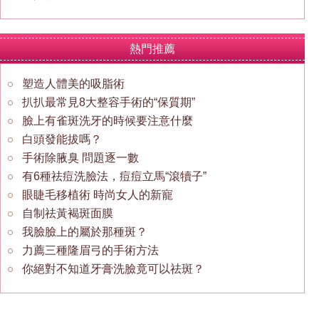
熱門推薦
塑造人體美的吸脂術
扒扒最常見8大整容手術的“保質期”
臉上有雀斑洗牙的時候要注意什麼
白頭發能拔嗎？
手術除腋臭 問題逐一數
有6種祛痘洗臉法，痘痘立馬“滾犢子”
眼睫毛移植術 時尚女人的新寵
自制祛黃褐斑面膜
我臉臉上的屬於那種斑？
力薦三種隆眉弓的手術方法
你絕對不知道牙膏洗臉竟可以祛斑？