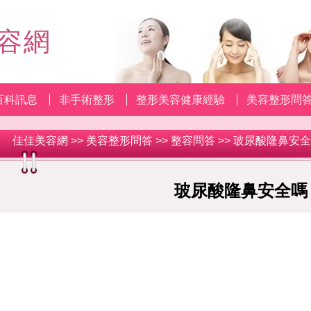
容網
百科訊息
非手術整形
整形美容健康經驗
美容整形問
佳佳美容網
>>
美容整形問答
>>
整容問答
>> 玻尿酸隆鼻安
玻尿酸隆鼻安全嗎