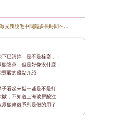
激光腿脫毛中間隔多長時間在做下次？
打完玻尿酸下巴清掉，是不是栓塞，要怎麼辦
剛打完玻尿酸隆鼻，但是好像沒什麼效果，鼻
酸豐唇的優點介紹
如果想讓鼻子看起來挺一些是不是打玻尿酸呢
想去注射除皺，不知道上海玻尿酸注射除皺醫
英樹藥妝玻尿酸修復系列是假的用了過敏