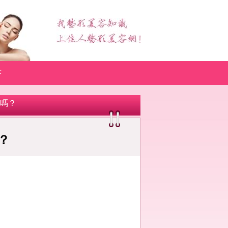
答
全嗎？
？