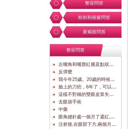
整容問答
粉刺和痤瘡問答
黃褐斑問答
整容問答
左嘴角和嘴唇紅腫及點狀糜爛是什麼原因？
反彈麼
我今年25歲。20歲的時候用夾子夾鼻子，
臉上的刀疤，6年了，可以消除嗎？
這樣不對稱的雙眼皮算失敗嗎
去眼袋手術
中藥
眼角縫針處一個月了還紅,是否發炎?
注射後,在眼部下方,兩個月後,現在