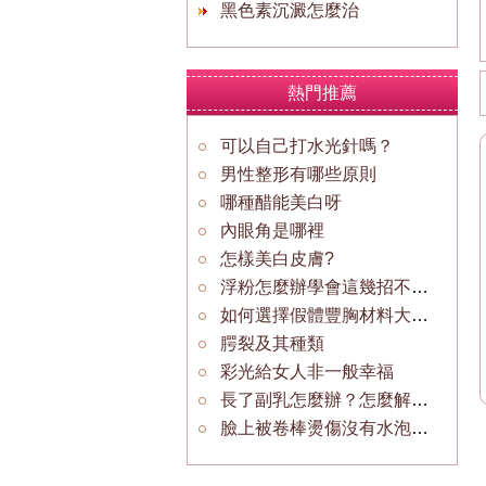
黑色素沉澱怎麼治
熱門推薦
可以自己打水光針嗎？
男性整形有哪些原則
哪種醋能美白呀
內眼角是哪裡
怎樣美白皮膚?
浮粉怎麼辦學會這幾招不再做“花臉貓”
如何選擇假體豐胸材料大小？
腭裂及其種類
彩光給女人非一般幸福
長了副乳怎麼辦？怎麼解決這種問題
臉上被卷棒燙傷沒有水泡，只有一小塊烏青，