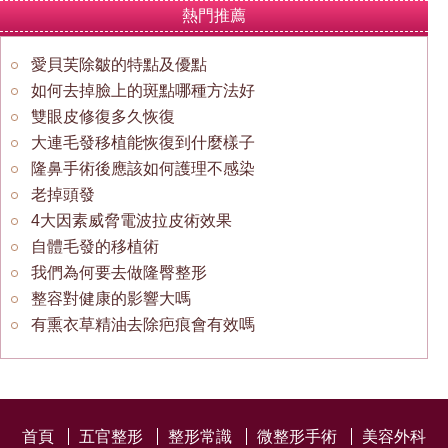
熱門推薦
愛貝芙除皺的特點及優點
如何去掉臉上的斑點哪種方法好
雙眼皮修復多久恢復
大連毛發移植能恢復到什麼樣子
隆鼻手術後應該如何護理不感染
老掉頭發
4大因素威脅電波拉皮術效果
自體毛發的移植術
我們為何要去做隆臀整形
整容對健康的影響大嗎
有熏衣草精油去除疤痕會有效嗎
首頁
五官整形
整形常識
微整形手術
美容外科