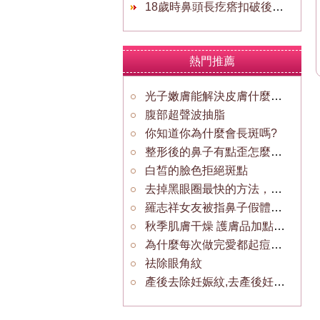
18歲時鼻頭長疙瘩扣破後鼻頭紅
熱門推薦
光子嫩膚能解決皮膚什麼問題
腹部超聲波抽脂
你知道你為什麼會長斑嗎?
整形後的鼻子有點歪怎麼辦.還有輕微鼻炎
白皙的臉色拒絕斑點
去掉黑眼圈最快的方法，什麼東西去黑眼圈好
羅志祥女友被指鼻子假體在發光 捏鼻子可證明沒整形？
秋季肌膚干燥 護膚品加點植物油
為什麼每次做完愛都起痘痘？
祛除眼角紋
產後去除妊娠紋,去產後妊娠紋最好的產品？