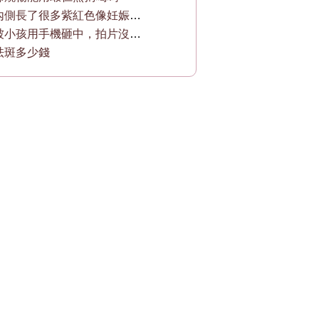
我的大腿內側長了很多紫紅色像妊娠紋一樣的
我的鼻子被小孩用手機砸中，拍片沒有移位，
祛斑多少錢