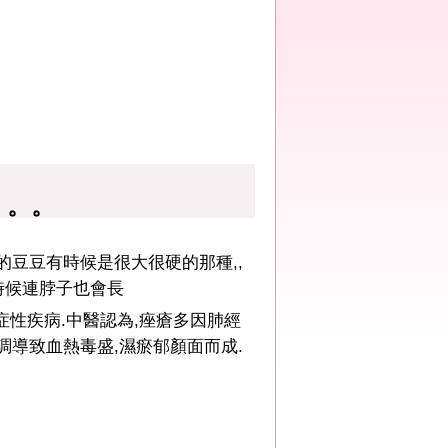
。。。
的豆豆有時候是很大很硬的那種,,
有時候連脖子也會長
性疾病.中醫認為,痤瘡多因肺經
調導致血熱毒盛,濕瘀郁顏面而成.