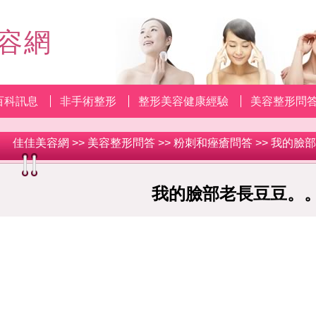
容網
百科訊息
非手術整形
整形美容健康經驗
美容整形問
佳佳美容網
>>
美容整形問答
>>
粉刺和痤瘡問答
>> 我的臉
我的臉部老長豆豆。