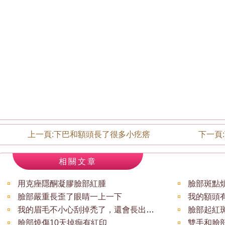
上一頁:
下巴和額頭長了很多小疙瘩
下一頁:
相關文章
用克痤隱酮凝膠臉部紅腫
臉部斑點
臉部嚴重長歪了眼睛一上一下
我的眉毛不小心刮掉禿了，還會長出來嗎
臉部起紅
臉部燒傷10天掉痂有紅印
雙手和臉