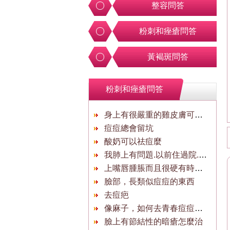
整容問答
粉刺和痤瘡問答
黃褐斑問答
粉刺和痤瘡問答
身上有很嚴重的雞皮膚可以使用新雞皮消嗎？
痘痘總會留坑
酸奶可以祛痘麼
我肺上有問題.以前住過院.一直..
上嘴唇腫脹而且很硬有時發麻腫脹
臉部，長類似痘痘的東西
去痘疤
像麻子，如何去青春痘痘痘怎麼辦?
臉上有節結性的暗瘡怎麼治