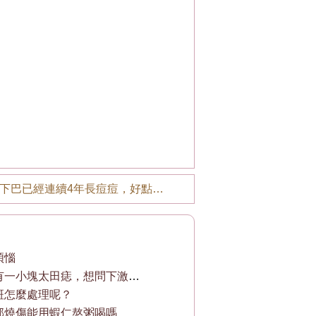
下巴已經連續4年長痘痘，好點了然後又長。
煩惱
我的額頭有一小塊太田痣，想問下激光打有沒
斑怎麼處理呢？
部燒傷能用蝦仁熬粥喝嗎