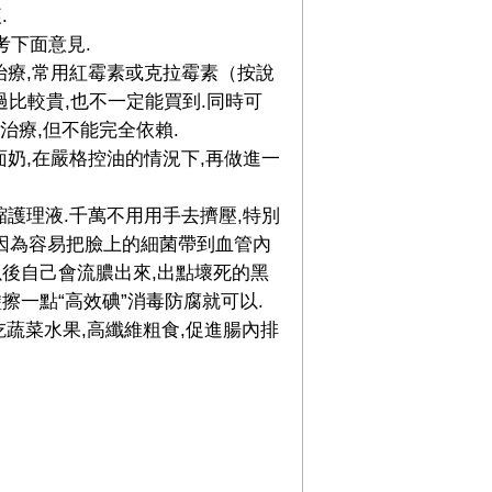
.
考下面意見.
治療,常用紅霉素或克拉霉素（按說
過比較貴,也不一定能買到.同時可
治療,但不能完全依賴.
奶,在嚴格控油的情況下,再做進一
護理液.千萬不用用手去擠壓,特別
,因為容易把臉上的細菌帶到血管內
以後自己會流膿出來,出點壞死的黑
擦一點“高效碘”消毒防腐就可以.
!多吃蔬菜水果,高纖維粗食,促進腸內排