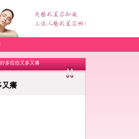
答
了好多痘痘又多又癢
多又癢