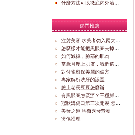
什麼方法可以徹底內外治療痤瘡？
熱門推薦
注射美容 求美者勿入兩大誤區
怎麼樣才能把黑眼圈去掉？保養眼肌
如何減掉，臉部的肥肉
當歲月爬上肌膚，我們還有激光
對付雀斑保美麗的偏方
專家解析洗牙的誤區
臉上老長豆豆怎麼辦
有黑眼圈怎麼辦？三種鮮蔬果汁幫解決
冠狀溝傷口第三次開裂,怎麼辦??
美發之道 均衡秀發營養
燙傷護理