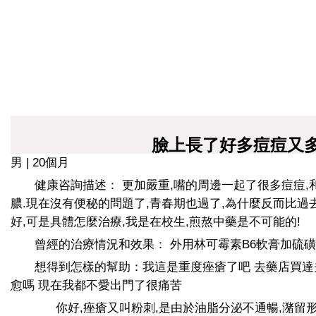
臉上長了好多痘痘又
男 | 20個月
健康咨詢描述： 更加嚴重,嘴的周邊一起了很多痘痘,
膿.現在沒有便秘的問題了,青春期也過了,為什麼反而比過
好,可是具體怎麼治療,我是在校生,煎熬中藥是不可能的!
曾經的治療情況和效果： 外用林可霉素B6軟膏加硫
想得到怎樣的幫助：我這是重度痤瘡了吧 去藥店買
愈嗎 現在我都不愛出門了很痛苦
你好,痤瘡又叫粉刺,是由於油脂分泌不通暢,潴留形