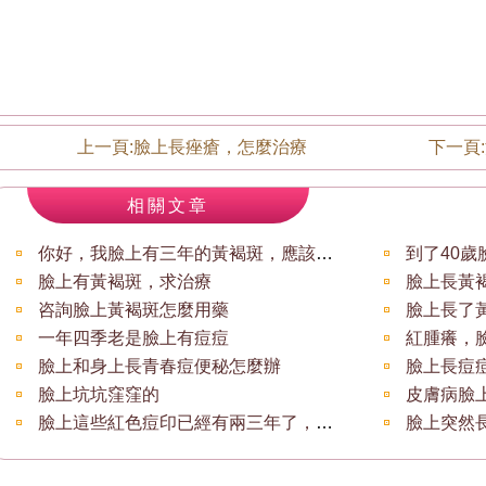
上一頁:
臉上長痤瘡，怎麼治療
下一頁:
相關文章
你好，我臉上有三年的黃褐斑，應該吃什麼藥
到了40
臉上有黃褐斑，求治療
臉上長黃
咨詢臉上黃褐斑怎麼用藥
臉上長了
一年四季老是臉上有痘痘
紅腫癢，
臉上和身上長青春痘便秘怎麼辦
臉上長痘
臉上坑坑窪窪的
皮膚病臉
臉上這些紅色痘印已經有兩三年了，一直是紅