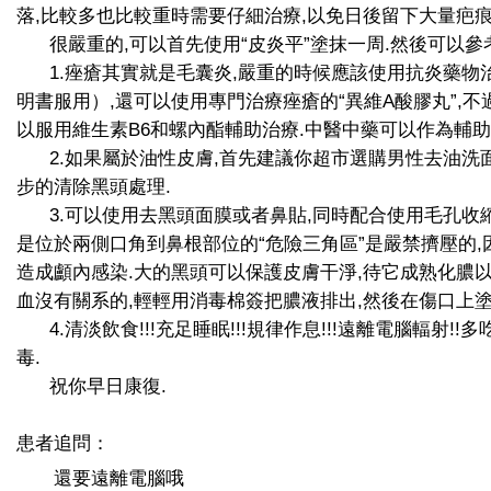
落,比較多也比較重時需要仔細治療,以免日後留下大量疤痕
很嚴重的,可以首先使用“皮炎平”塗抹一周.然後可以參
1.痤瘡其實就是毛囊炎,嚴重的時候應該使用抗炎藥物
明書服用）,還可以使用專門治療痤瘡的“異維A酸膠丸”,不
以服用維生素B6和螺內酯輔助治療.中醫中藥可以作為輔助
2.如果屬於油性皮膚,首先建議你超市選購男性去油洗面
步的清除黑頭處理.
3.可以使用去黑頭面膜或者鼻貼,同時配合使用毛孔收縮
是位於兩側口角到鼻根部位的“危險三角區”是嚴禁擠壓的
造成顱內感染.大的黑頭可以保護皮膚干淨,待它成熟化膿
血沒有關系的,輕輕用消毒棉簽把膿液排出,然後在傷口上塗
4.清淡飲食!!!充足睡眠!!!規律作息!!!遠離電腦輻射!
毒.
祝你早日康復.
患者追問：
還要遠離電腦哦