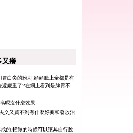
多又癢
和冒白尖的粉刺,額頭臉上全都是有
去還嚴重了?在網上看到是脾胃不
磺皂呢沒什麼效果
達夫文又買不到有什麼好藥和發放治
成的,輕微的時候可以讓其自行脫