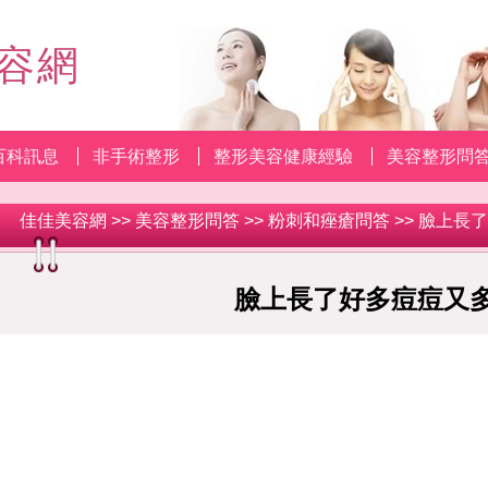
容網
百科訊息
非手術整形
整形美容健康經驗
美容整形問
佳佳美容網
>>
美容整形問答
>>
粉刺和痤瘡問答
>> 臉上長
臉上長了好多痘痘又