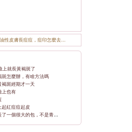
油性皮膚長痘痘，痘印怎麼去除？
歲臉上就長黃褐斑了
褐斑怎麼辦，有啥方法嗎
黃褐斑經期才一天
臉上也有
痘
上起紅痘痘起皮
臉上突然長了一個很大的包，不是青春痘，,