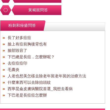
黃褐斑問答
粉刺和痤瘡問答
長了好多痘痘
臉上有痘前胸後背也有
臉部毀容了
下巴總是長痘，怎麼辦呢？
去痘痘痘印
毛囊炎
人老也想美怎樣去除老年斑老年斑的治療方法
什麼東西可以去除抬頭紋
西寧昆侖皮膚病醫院首選_我想去看病
下巴老是長痘痘怎麼辦