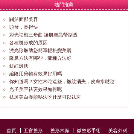
熱門推薦
關於面部美容
頭發，長得快
彩光祛斑三步曲 讓肌膚晶瑩剔透
各種斑形成的原因
激光除皺助您簡單輕松變美麗
隆鼻方法有哪些，哪種方法好
鮮紅斑痣
縮陰用藥物有效果好用嗎
你知道嗎？女性常吃這些，皺紋消失，皮膚水哒哒！
光子美容祛斑效果如何呢
祛斑美白養顏秘法吃什麼可以祛斑
首頁
五官整形
整形常識
微整形手術
美容外科