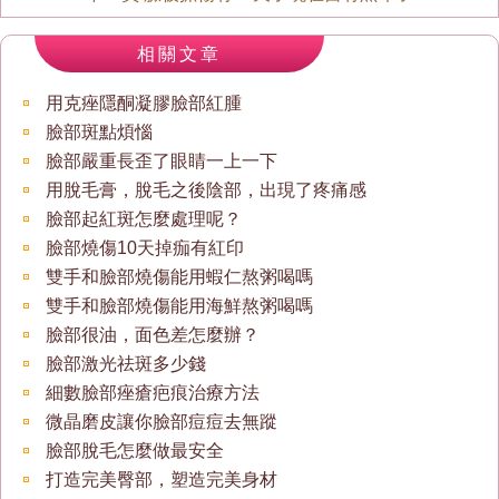
相關文章
用克痤隱酮凝膠臉部紅腫
臉部斑點煩惱
臉部嚴重長歪了眼睛一上一下
用脫毛膏，脫毛之後陰部，出現了疼痛感
臉部起紅斑怎麼處理呢？
臉部燒傷10天掉痂有紅印
雙手和臉部燒傷能用蝦仁熬粥喝嗎
雙手和臉部燒傷能用海鮮熬粥喝嗎
臉部很油，面色差怎麼辦？
臉部激光祛斑多少錢
細數臉部痤瘡疤痕治療方法
微晶磨皮讓你臉部痘痘去無蹤
臉部脫毛怎麼做最安全
打造完美臀部，塑造完美身材