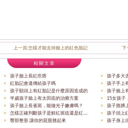
上一頁:
怎樣才能去掉臉上的紅色胎記
下
相關文章
孩子臉上長紅疙瘩
孩子多大
紅胎記會遺傳給孩子嗎
孩子手上
孩子額頭上有紅胎記是什麼原因造成的
孩子臉上
半歲孩子臉上有太田痣的治療方案
孩子臉上長雀斑，能做光子嫩膚嗎？
孩子胳膊
怎樣正確判斷孩子是鮮紅斑痣還是紅胎記
孩子頭上
臀部整形 讓你的屁股翹起來
孩子身上