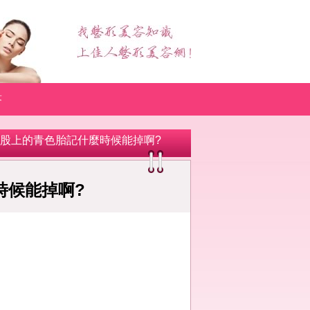
答
屁股上的青色胎記什麼時候能掉啊?
時候能掉啊?