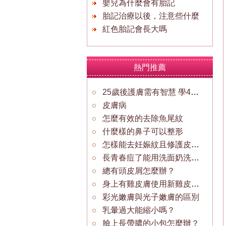
嬰兒為什麼會有胎記
胎記治療以後，注意些什麼
紅色胎記會長大嗎
熱門推薦
25歲後護膚需有智慧 學4種媲美“光學美容”成分
皮膚病
怎麼有效的去除魚尾紋
什麼樣的鼻子可以整形
怎樣能去妊娠紋且修護皮膚呢?
長青春痘了能用洗面奶洗嗎？
總有頭皮屑怎麼辦？
身上有雞皮膚使用新雞皮消能好嗎？
彩光嫩膚與光子嫩膚的區別
乳暈過大能縮小嗎？
臉上長帶膿的小包怎麼辦？