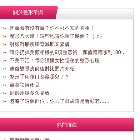
關於整形常識
肉毒素有沒有毒？你不可不知的真相！
整形八大錯！這些地雷你踩了幾個？（上）
射頻溶脂瘦腰背減肥又緊膚
讓你扔掉美顏相機的9項整形術，顏值蹭蹭漲到100分！
不美不活！帶你讀懂女性隱秘的整形心理
修復雙眼皮前後對比照片介紹
整形手術傷口都藏哪兒了？
蘆荟祛痘產品
刮痧瘦腿多久見效
忽略了這個部位，你去了眼袋還是會顯老……
熱門推薦