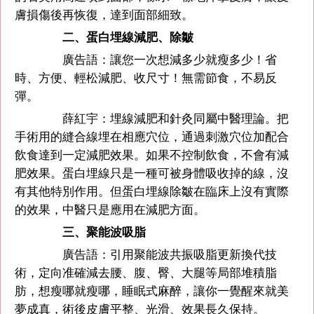
膚損傷後再恢復，達到面部細致。
二、蛋白埋線減肥、除皺
廣告語：讓您一次想減多少就瘦多少！省
時、方便、輕松減肥、收尺寸！無需節食，不易反
彈。
薛紅宇：埋線減肥和針灸同屬中醫理論。把
手術用的縫合線埋在相應穴位，通過刺激穴位加配合
飲食達到一定減肥效果。如果不控制飲食，不會有減
肥效果。蛋白埋線只是一種可被身體吸收掉的線，沒
有其他特別作用。但蛋白埋線除皺在臨床上沒有實際
的效果，中醫只是應用在減肥方面。
三、聚能波吸脂
廣告語：引用聚能波共振吸脂更新換代技
術，定向准確減去腰、腹、臀、大腿等局部堆積脂
肪，想瘦哪就瘦哪，睡眠式麻醉，讓你一覺醒來就美
夢成真，術後皮膚平整、光滑、效果長久保持。