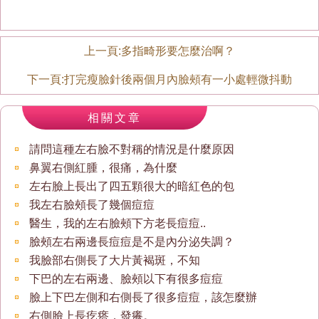
上一頁:
多指畸形要怎麼治啊？
下一頁:
打完瘦臉針後兩個月內臉頰有一小處輕微抖動
相關文章
請問這種左右臉不對稱的情況是什麼原因
鼻翼右側紅腫，很痛，為什麼
左右臉上長出了四五顆很大的暗紅色的包
我左右臉頰長了幾個痘痘
醫生，我的左右臉頰下方老長痘痘..
臉頰左右兩邊長痘痘是不是內分泌失調？
我臉部右側長了大片黃褐斑，不知
下巴的左右兩邊、臉頰以下有很多痘痘
臉上下巴左側和右側長了很多痘痘，該怎麼辦
右側臉上長疙瘩，發癢。