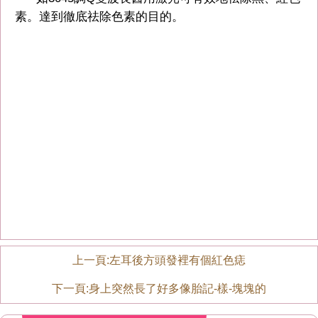
素。達到徹底祛除色素的目的。
上一頁:
左耳後方頭發裡有個紅色痣
下一頁:
身上突然長了好多像胎記-樣-塊塊的