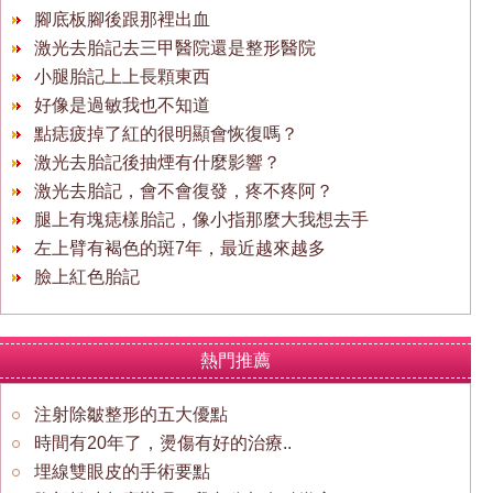
腳底板腳後跟那裡出血
激光去胎記去三甲醫院還是整形醫院
小腿胎記上上長顆東西
好像是過敏我也不知道
點痣疲掉了紅的很明顯會恢復嗎？
激光去胎記後抽煙有什麼影響？
激光去胎記，會不會復發，疼不疼阿？
腿上有塊痣樣胎記，像小指那麼大我想去手
左上臂有褐色的斑7年，最近越來越多
臉上紅色胎記
熱門推薦
注射除皺整形的五大優點
時間有20年了，燙傷有好的治療..
埋線雙眼皮的手術要點