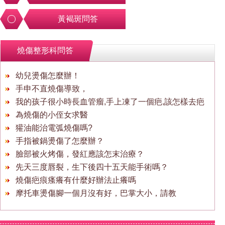
黃褐斑問答
燒傷整形科問答
幼兒燙傷怎麼辦！
手申不直燒傷導致，
我的孩子很小時長血管瘤,手上凍了一個疤,該怎樣去疤
為燒傷的小侄女求醫
獾油能治電弧燒傷嗎?
手指被鍋燙傷了怎麼辦？
臉部被火烤傷，發紅應該怎末治療？
先天三度唇裂，生下後四十五天能手術嗎？
燒傷疤痕瘙癢有什麼好辦法止癢嗎
摩托車燙傷腳一個月沒有好，巴掌大小，請教