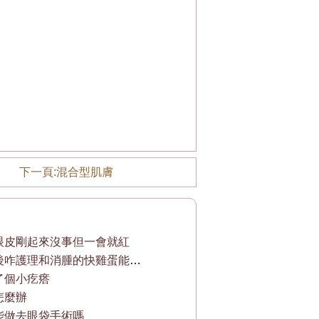
下一頁:
混合型肌膚
眼皮剛起來沒事但一會就紅
眼袋手術後咋護理和消腫的快雞蛋能吃不能
了個小疙瘩
怎麼辦
能做去眼袋手術嗎