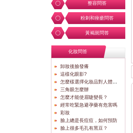
整容問答
粉刺和痤瘡問答
黃褐斑問答
化妝問答
卸妝後臉發癢
這樣化眼影?
怎麼樣選擇化妝品對人體無害
三角眼怎麼辦
怎麼才能使眉睫變長？
經常吃緊急避孕藥有危害嗎
彩妝
臉上總是長痘痘，如何預防
臉上很多毛孔有黑豆？