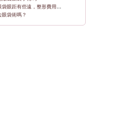
腫眼泡下眼袋眼距有些遠，整形費用范圍是？
去眼袋術嗎？