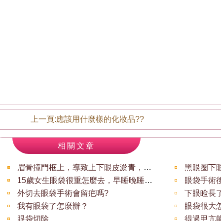
上一頁:
應該用什麼樣的化妝品??
相關文章
眉骨撞門框上，導致上下眼皮淤青，看一個星
黑眼圈下
15歲女生眼袋很重怎麼去，早睡晚睡都有眼
外切去眼袋手術會留疤嗎?
下眼睑長
我有眼袋了怎麼辦？
眼袋很大
眼袋切除
得過甲亢