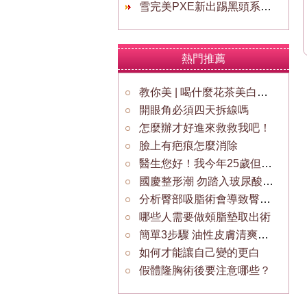
雪完美PXE新出踢黑頭系列有多少個單品啊
熱門推薦
教你美 | 喝什麼花茶美白祛斑效果好？
開眼角必須四天拆線嗎
怎麼辦才好進來救救我吧！
臉上有疤痕怎麼消除
醫生您好！我今年25歲但是胡須非常的少？
國慶整形潮 勿踏入玻尿酸認識三大誤區
分析臀部吸脂術會導致臀部下垂嗎
哪些人需要做頰脂墊取出術
簡單3步驟 油性皮膚清爽通透
如何才能讓自己變的更白
假體隆胸術後要注意哪些？