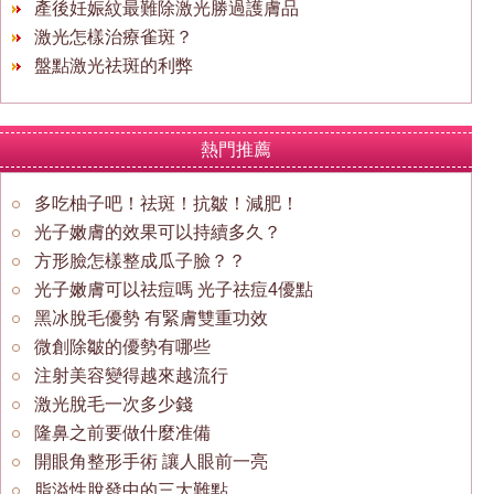
產後妊娠紋最難除激光勝過護膚品
激光怎樣治療雀斑？
盤點激光祛斑的利弊
熱門推薦
多吃柚子吧！祛斑！抗皺！減肥！
光子嫩膚的效果可以持續多久？
方形臉怎樣整成瓜子臉？？
光子嫩膚可以祛痘嗎 光子祛痘4優點
黑冰脫毛優勢 有緊膚雙重功效
微創除皺的優勢有哪些
注射美容變得越來越流行
激光脫毛一次多少錢
隆鼻之前要做什麼准備
開眼角整形手術 讓人眼前一亮
脂溢性脫發中的三大難點