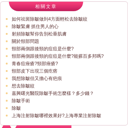
相關文章
如何祛斑除皺做到4方面輕松去除皺紋
除皺緊膚 抓住男人的心
射頻除皺幫你告別松垂肌膚
關於頸部問題
頸部兩側跟後頸的痘痘是什麼?
頸部兩側跟後頸的痘痘是什麼?能搽百多邦嗎?
青春痘痤瘡?頸部痤瘡?
頸部皮下出現三個疙瘩
我想除皺但又擔心有疤痕
想去除皺紋
嘉興曙光醫院除皺手術怎麼樣？多少錢？
除皺手術
除皺
上海注射除皺哪裡效果好?上海專業注射除皺