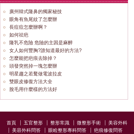
廣州韓式隆鼻的獨家秘技
眼角有魚尾紋了怎麼辦
長痘痘怎麼辦啊？
如何祛疤
隆乳不危險 危險的主因是麻醉
女人如何豐胸?誰知道最好的方法?
怎麼能把疤痕去除掉？
頭發突然掉一塊怎麼辦
明星趨之若鹜做電波拉皮
雙眼皮修復方法大全
脫毛用什麼樣的方法好
首頁
五官整形
整形常識
微整形手術
美容外科
美容外科問答
眼睑整形專科問答
疤痕修復問答